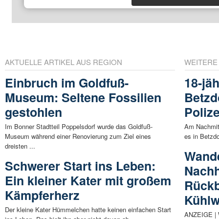
AKTUELLE ARTIKEL AUS REGION
WEITERE
Einbruch im Goldfuß-
18-jäh
Museum: Seltene Fossilien
Betzd
gestohlen
Poliz
Im Bonner Stadtteil Poppelsdorf wurde das Goldfuß-
Am Nachmit
Museum während einer Renovierung zum Ziel eines
es in Betzd
dreisten ...
Wande
Schwerer Start ins Leben:
Nachha
Ein kleiner Kater mit großem
Rückb
Kämpferherz
Kühl
Der kleine Kater Hümmelchen hatte keinen einfachen Start
ANZEIGE | W