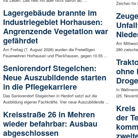
ins Leben. Das hielt ihn aber nicht davon ab, ...
Zeichen für
Lagergebäude brannte im
Zeuge
Industriegebiet Horhausen:
Unfall
Angrenzende Vegetation war
Niede
gefährdet
Am Mittwoch
Am Freitag (7. August 2026) wurden die Freiwilligen
280 zwische
Feuerwehren Horhausen und Pleckhausen, gegen 10.55 ...
Trakt
Seniorendorf Stegelchen:
ohne 
Neue Auszubildende starten
Droge
in die Pflegekarriere
In Wallmenr
Das Seniorendorf Stegelchen in Herdorf setzt auf die
(25. Novembe
Ausbildung eigener Fachkräfte. Vier neue Auszubildende ...
Kreis
Kreisstraße 26 in Mehren
der T
wieder befahrbar: Ausbau
komme
abgeschlossen
zweit