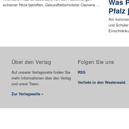
Was P
extremer Hitze betroffen. Gesundheitsminister Clemens ...
Pfalz
Am kommend
und Schüler 
Einschränku
Über den Verlag
Folgen Sie uns
Auf unserer Verlagsseite finden Sie
RSS
mehr Informationen über den Verlag
Verliebt in den Westerwald
und unser Team.
Zur Verlagsseite »