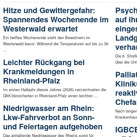
Hitze und Gewittergefahr:
Psych
Spannendes Wochenende im
auf i
Westerwald erwartet
einge
Landg
Ein heißes Wochenende steht den Bewohnern im
Westerwald bevor. Während die Temperaturen auf bis zu 36
verha
...
Die 6. Stra
Leichter Rückgang bei
über die Unt
Krankmeldungen in
Pallia
Rheinland-Pfalz
Klini
Im ersten Halbjahr dieses Jahres (2026) verzeichneten die
reakt
DAK-Versicherten in Rheinland-Pfalz einen leichten ...
Chefa
Niedrigwasser am Rhein:
Nach langen
Lkw-Fahrverbot an Sonn-
Krankenhaus
und Feiertagen aufgehoben
IGBCE
Das anhaltende Niedrigwasser des Rheins sorgt für