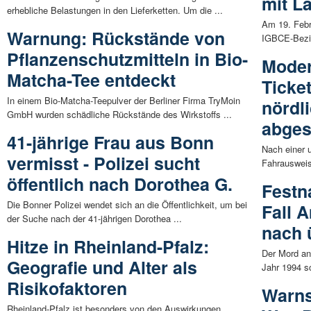
mit L
erhebliche Belastungen in den Lieferketten. Um die ...
Am 19. Febr
Warnung: Rückstände von
IGBCE-Bezir
Pflanzenschutzmitteln in Bio-
Moder
Matcha-Tee entdeckt
Ticke
In einem Bio-Matcha-Teepulver der Berliner Firma TryMoin
nördl
GmbH wurden schädliche Rückstände des Wirkstoffs ...
abges
41-jährige Frau aus Bonn
Nach einer 
vermisst - Polizei sucht
Fahrausweis
öffentlich nach Dorothea G.
Festn
Die Bonner Polizei wendet sich an die Öffentlichkeit, um bei
Fall 
der Suche nach der 41-jährigen Dorothea ...
nach 
Hitze in Rheinland-Pfalz:
Der Mord an
Geografie und Alter als
Jahr 1994 s
Risikofaktoren
Warns
Rheinland-Pfalz ist besonders von den Auswirkungen