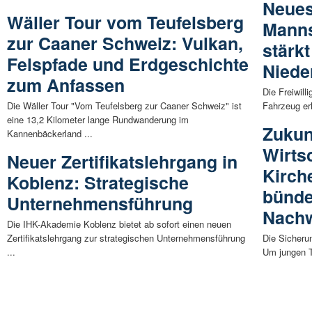
Neue
Wäller Tour vom Teufelsberg
Manns
zur Caaner Schweiz: Vulkan,
stärk
Felspfade und Erdgeschichte
Niede
zum Anfassen
Die Freiwill
Die Wäller Tour "Vom Teufelsberg zur Caaner Schweiz" ist
Fahrzeug erh
eine 13,2 Kilometer lange Rundwanderung im
Zukun
Kannenbäckerland ...
Wirts
Neuer Zertifikatslehrgang in
Kirch
Koblenz: Strategische
bünde
Unternehmensführung
Nach
Die IHK-Akademie Koblenz bietet ab sofort einen neuen
Zertifikatslehrgang zur strategischen Unternehmensführung
Die Sicherun
...
Um jungen T