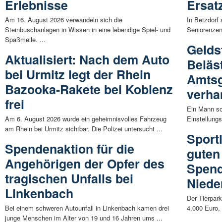
Erlebnisse
Ersat
Am 16. August 2026 verwandeln sich die
In Betzdorf
Steinbuschanlagen in Wissen in eine lebendige Spiel- und
Seniorenzen
Spaßmeile. ...
Gelds
Aktualisiert: Nach dem Auto
Beläs
bei Urmitz legt der Rhein
Amtsg
Bazooka-Rakete bei Koblenz
verha
frei
Ein Mann so
Am 6. August 2026 wurde ein geheimnisvolles Fahrzeug
Einstellungs
am Rhein bei Urmitz sichtbar. Die Polizei untersucht ...
Sport
Spendenaktion für die
guten
Angehörigen der Opfer des
Spend
tragischen Unfalls bei
Niede
Linkenbach
Der Tierpark
Bei einem schweren Autounfall in Linkenbach kamen drei
4.000 Euro, 
junge Menschen im Alter von 19 und 16 Jahren ums ...