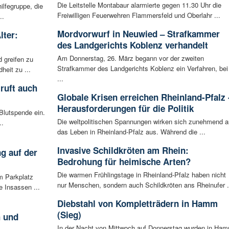
Die Leitstelle Montabaur alarmierte gegen 11.30 Uhr die
ilfegruppe, die
Freiwilligen Feuerwehren Flammersfeld und Oberlahr ...
..
Mordvorwurf in Neuwied – Strafkammer
lter:
des Landgerichts Koblenz verhandelt
Am Donnerstag, 26. März begann vor der zweiten
 greifen zu
Strafkammer des Landgerichts Koblenz ein Verfahren, bei
eit zu ...
...
ruft auch
Globale Krisen erreichen Rheinland-Pfalz 
Herausforderungen für die Politik
Blutspende ein.
Die weltpolitischen Spannungen wirken sich zunehmend a
..
das Leben in Rheinland-Pfalz aus. Während die ...
Invasive Schildkröten am Rhein:
g auf der
Bedrohung für heimische Arten?
Die warmen Frühlingstage in Rheinland-Pfalz haben nicht
m Parkplatz
nur Menschen, sondern auch Schildkröten ans Rheinufer .
 Insassen ...
Diebstahl von Kompletträdern in Hamm
(Sieg)
h und
In der Nacht von Mittwoch auf Donnerstag wurden in Ha