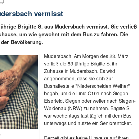
udersbach vermisst
jährige Brigitte S. aus Mudersbach vermisst. Sie verließ
Zuhause, um wie gewohnt mit dem Bus zu fahren. Die
s der Bevölkerung.
Mudersbach. Am Morgen des 23. März
verließ die 83-jährige Brigitte S. ihr
Zuhause in Mudersbach. Es wird
angenommen, dass sie sich zur
Bushaltestelle "Niederschelden Weiher"
begab, um die Linie C101 nach Siegen-
Eiserfeld, Siegen oder weiter nach Siegen-
Weidenau (NRW) zu nehmen. Brigitte S.
war wochentags fast täglich mit dem Bus
unterwegs und nutzte ein Seniorenticket.
h.
Derzeit gibt es keine Hinweise auf ihren