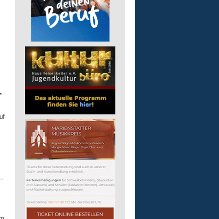
-
uf
..
mm