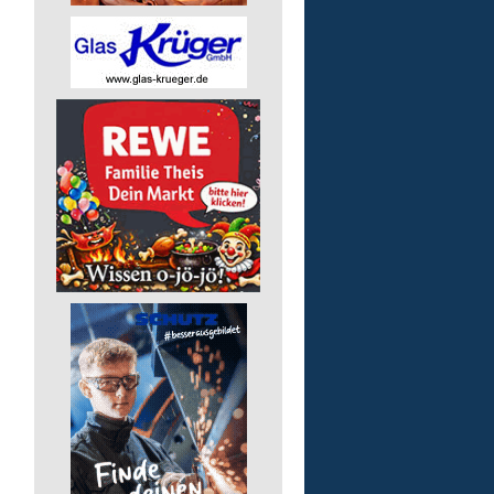
Mitarbeiter/-in (m/w/d) 
Essensausgabe an Außen
Lebenshilfe im Landkreis Altenk
GmbH
57537 Mittelhof