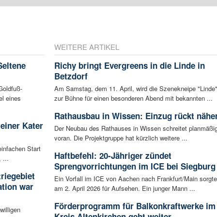
WEITERE ARTIKEL
Seltene
Richy bringt Evergreens in die Linde in
Betzdorf
Goldfuß-
Am Samstag, dem 11. April, wird die Szenekneipe "Linde
l eines
zur Bühne für einen besonderen Abend mit bekannten ...
Rathausbau in Wissen: Einzug rückt nähe
leiner Kater
Der Neubau des Rathauses in Wissen schreitet planmäßi
voran. Die Projektgruppe hat kürzlich weitere ...
infachen Start
Haftbefehl: 20-Jähriger zündet
 ...
Sprengvorrichtungen im ICE bei Siegburg
riegebiet
Ein Vorfall im ICE von Aachen nach Frankfurt/Main sorgte
tion war
am 2. April 2026 für Aufsehen. Ein junger Mann ...
Förderprogramm für Balkonkraftwerke im
willigen
Kreis Altenkirchen geht weiter