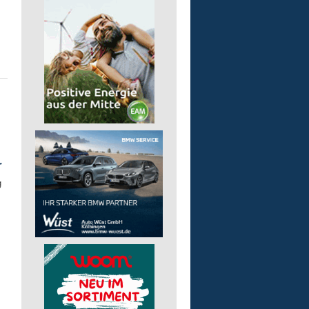
"
r
g