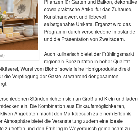
Pflanzen für Garten und Balkon, dekorative
sowie praktische Artikel für das Zuhause,
Kunsthandwerk und liebevoll
selbstgenähte Unikate. Ergänzt wird das
Programm durch verschiedene Infostände
und die Präsentation von Zweirädern.
Auch kulinarisch bietet der Frühlingsmarkt
rt)
regionale Spezialitäten in hoher Qualität.
käserei, Wurst vom Biohof sowie feine Honigprodukte direkt
ür die Verpflegung der Gäste ist während der gesamten
rgt.
schiedenen Ständen richten sich an Groß und Klein und laden
tdecken ein. Die Kombination aus Einkaufsmöglichkeiten,
aktiven Angeboten macht den Marktbesuch zu einem Erlebnis
cher Atmosphäre bietet die Veranstaltung zudem eine ideale
e zu treffen und den Frühling in Weyerbusch gemeinsam zu