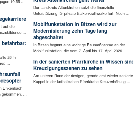
egen 10.55 ...
Der Landkreis Altenkirchen setzt die finanzielle
Unterstützung für private Balkonkraftwerke fort. Noch ...
egekarriere
Mobilfunkstation in Bitzen wird zur
t auf die
Modernisierung zehn Tage lang
szubildende ...
abgeschaltet
 befahrbar:
In Bitzen beginnt eine wichtige Baumaßnahme an der
Mobilfunkstation, die vom 7. April bis 17. April 2026 ...
aße 26 in
In der sanierten Pfarrkirche in Wissen sin
r. ...
Kreuzigungsszenen zu sehen
rsunfall
Am unteren Rand der riesigen, gerade erst wieder saniert
odesopfer
Kuppel in der katholischen Pfarrkirche Kreuzerhöhung ...
en Linkenbach
n gekommen. ...