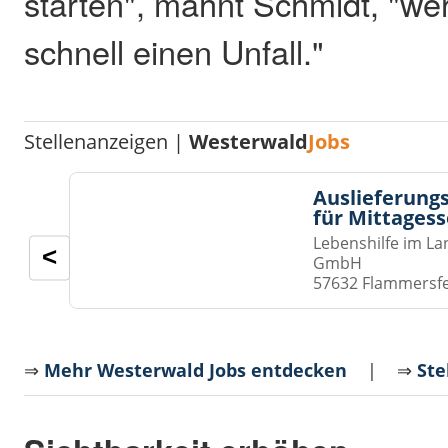
starten", mahnt Schmidt, "wer 
schnell einen Unfall."
Stellenanzeigen |
Westerwald
Jobs
Auslieferungs
für Mittages
Lebenshilfe im La
<
GmbH
57632 Flammersf
⇒
Mehr Westerwald Jobs entdecken
| ⇒
Ste