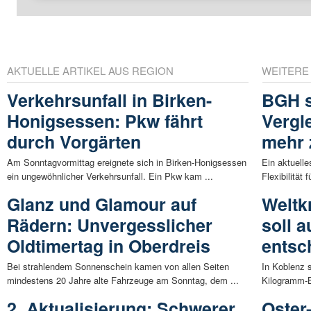
AKTUELLE ARTIKEL AUS REGION
WEITERE
Verkehrsunfall in Birken-
BGH s
Honigsessen: Pkw fährt
Vergl
durch Vorgärten
mehr 
Am Sonntagvormittag ereignete sich in Birken-Honigsessen
Ein aktuelle
ein ungewöhnlicher Verkehrsunfall. Ein Pkw kam ...
Flexibilitä
Glanz und Glamour auf
Weltk
Rädern: Unvergesslicher
soll a
Oldtimertag in Oberdreis
entsc
Bei strahlendem Sonnenschein kamen von allen Seiten
In Koblenz 
mindestens 20 Jahre alte Fahrzeuge am Sonntag, dem ...
Kilogramm-B
2. Aktualisierung: Schwerer
Oster