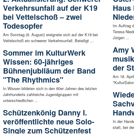
Verkehrsunfall auf der K19
Haus 
bei Vettelschoß – zwei
Niede
Todesopfer
Im Auftrag 
Teresa Nied
Am Sonntag (9. August) ereignete sich auf der K19 bei
Jürgen ...
Vettelschoß ein schwerer Verkehrsunfall. Beteiligt ...
Amy W
Sommer im KulturWerk
musik
Wissen: 60-jähriges
der S
Bühnenjubiläum der Band
Am 18. Apri
"The Rhythmics"
"KulturSalon
In Wissen bildeten sich in den 60er Jahren des letzten
Wiede
Jahrhunderts zahlreiche Jugendgruppen mit
unterschiedlichen ...
Sachv
Schützenkönig Danny I.
Hand
veröffentlichte neue Solo-
In der Hand
statt, bei d
Single zum Schützenfest
...