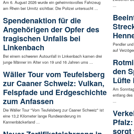
Am 6. August 2026 wurde ein geheimnisvolles Fahrzeug
...
am Rhein bei Urmitz sichtbar. Die Polizei untersucht ...
Beein
Spendenaktion für die
Strec
Angehörigen der Opfer des
Henne
tragischen Unfalls bei
Pendler und
Linkenbach
auf Verzöge
Bei einem schweren Autounfall in Linkenbach kamen drei
Rotmi
junge Männer im Alter von 19 und 16 Jahren ums ...
den S
Wäller Tour vom Teufelsberg
Lüfte
zur Caaner Schweiz: Vulkan,
Am Sonntag,
Felspfade und Erdgeschichte
entlang des
zum Anfassen
...
Die Wäller Tour "Vom Teufelsberg zur Caaner Schweiz" ist
Verke
eine 13,2 Kilometer lange Rundwanderung im
Pfalz
Kannenbäckerland ...
sorgt