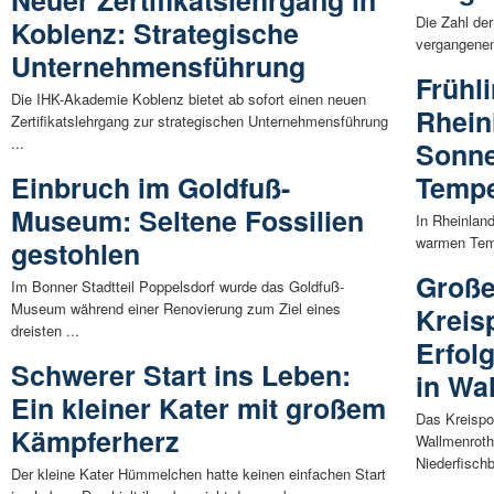
Neuer Zertifikatslehrgang in
Die Zahl der
Koblenz: Strategische
vergangenen 
Unternehmensführung
Frühl
Die IHK-Akademie Koblenz bietet ab sofort einen neuen
Rhein
Zertifikatslehrgang zur strategischen Unternehmensführung
...
Sonne
Einbruch im Goldfuß-
Tempe
Museum: Seltene Fossilien
In Rheinland
warmen Temp
gestohlen
Große
Im Bonner Stadtteil Poppelsdorf wurde das Goldfuß-
Museum während einer Renovierung zum Ziel eines
Kreis
dreisten ...
Erfol
Schwerer Start ins Leben:
in Wa
Ein kleiner Kater mit großem
Das Kreispo
Kämpferherz
Wallmenroth
Niederfisch
Der kleine Kater Hümmelchen hatte keinen einfachen Start