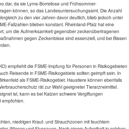
iko dar, da sie Lyme-Borreliose und Frühsommer-
tragen können, so das Landesuntersuchungsamt. Die Anzahl
Vergleich zu den vier Jahren davor deutlich, blieb jedoch unter
E-Fallzahlen blieben konstant. Rheinland-Pfalz hat eine
führt, um die Aufmerksamkeit gegenüber zeckenübertragenen
maßnahmen gegen Zeckenbisse sind essenziell, und bei Bissen
erden.
KO) empfiehlt die FSME-Impfung für Personen in Risikogebieten
 Auch Reisende in FSME-Risikogebiete sollten geimpft sein. In
 Birkenfeld als FSME-Risikogebiet. Haustiere können ebenfalls
Verbraucherschutz rät zur Wahl geeigneter Tierarzneimittel.
gnet ist, kann es bei Katzen schwere Vergiftungen
rd empfohlen.
ichten, niedrigen Kraut- und Strauchzonen mit feuchtem
änder, Wiesen und Flussauen. Nach einem Aufenthalt in solchen