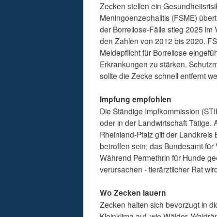
Zecken stellen ein Gesundheitsris
Meningoenzephalitis (FSME) über
der Borreliose-Fälle stieg 2025 im 
den Zahlen von 2012 bis 2020. FSM
Meldepflicht für Borreliose einge
Erkrankungen zu stärken. Schutz
sollte die Zecke schnell entfernt w
Impfung empfohlen
Die Ständige Impfkommission (STI
oder in der Landwirtschaft Tätige.
Rheinland-Pfalz gilt der Landkreis
betroffen sein; das Bundesamt für 
Während Permethrin für Hunde geei
verursachen - tierärztlicher Rat wi
Wo Zecken lauern
Zecken halten sich bevorzugt in d
Kleinklima auf, wie Wälder, Waldr