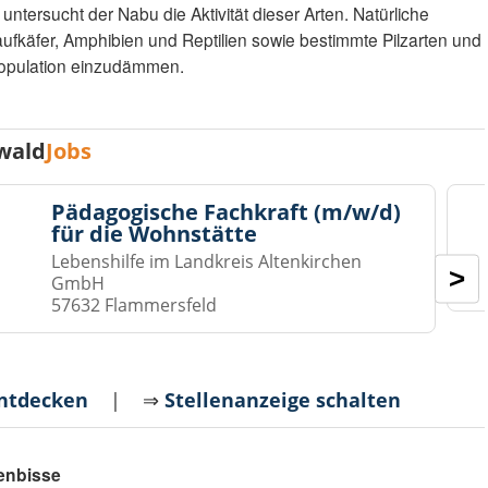
tersucht der Nabu die Aktivität dieser Arten. Natürliche
aufkäfer, Amphibien und Reptilien sowie bestimmte Pilzarten und
opulation einzudämmen.
wald
Jobs
Pädagogische Fachkraft (m/w/d)
für die Wohnstätte
Lebenshilfe im Landkreis Altenkirchen
>
GmbH
57632 Flammersfeld
entdecken
| ⇒
Stellenanzeige schalten
enbisse