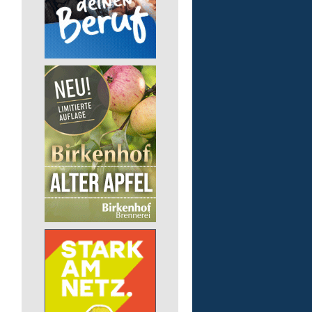
Finanz- und Lohnbuchha
(m/w/d)
Pusch AG
56242 Marienrachdorf