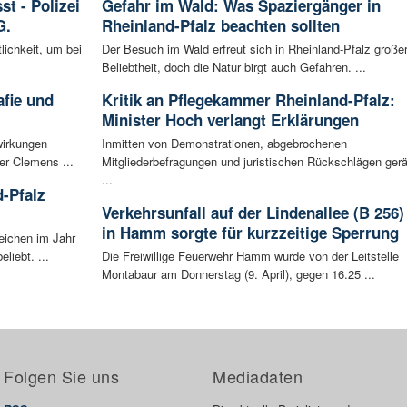
t - Polizei
Gefahr im Wald: Was Spaziergänger in
G.
Rheinland-Pfalz beachten sollten
lichkeit, um bei
Der Besuch im Wald erfreut sich in Rheinland-Pfalz große
Beliebtheit, doch die Natur birgt auch Gefahren. ...
afie und
Kritik an Pflegekammer Rheinland-Pfalz:
Minister Hoch verlangt Erklärungen
wirkungen
Inmitten von Demonstrationen, abgebrochenen
er Clemens ...
Mitgliederbefragungen und juristischen Rückschlägen gerä
...
-Pfalz
Verkehrsunfall auf der Lindenallee (B 256)
in Hamm sorgte für kurzzeitige Sperrung
eichen im Jahr
liebt. ...
Die Freiwillige Feuerwehr Hamm wurde von der Leitstelle
Montabaur am Donnerstag (9. April), gegen 16.25 ...
Folgen Sie uns
Mediadaten