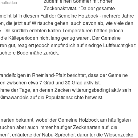
zudem einen Sommer mit hoher
chulte/dpa
Zeckenaktivität. "Da der gesamte
meint ist in diesem Fall der Gemeine Holzbock - mehrere Jahre
n, die jetzt auf Wirtsuche gehen, auch davon ab, wie viele den
e. Die kürzlich erlebten kalten Temperaturen hätten jedoch
 die Kälteperioden nicht lang genug waren. Der Gemeine
n gut, reagiert jedoch empfindlich auf niedrige Luftfeuchtigkeit
 feuchtere Bodennähe zurück.
ndelfolgen in Rheinland-Pfalz berichtet, dass der Gemeine
en zwischen etwa 7 Grad und 30 Grad aktiv ist.
me der Tage, an denen Zecken witterungsbedingt aktiv sein
Klimawandels auf die Populationsdichte hinweist.
enarten bekannt, wobei der Gemeine Holzbock am häufigsten
tauchen aber auch immer häufiger Zeckenarten auf, die
en", erläuterte der Nabu-Sprecher, darunter die Wiesenzecke.