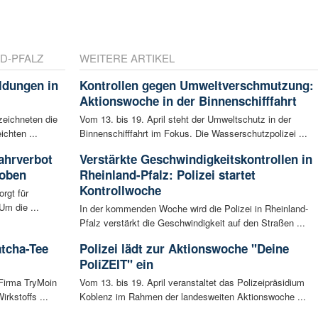
D-PFALZ
WEITERE ARTIKEL
ldungen in
Kontrollen gegen Umweltverschmutzung:
Aktionswoche in der Binnenschifffahrt
zeichneten die
Vom 13. bis 19. April steht der Umweltschutz in der
ichten ...
Binnenschifffahrt im Fokus. Die Wasserschutzpolizei ...
ahrverbot
Verstärkte Geschwindigkeitskontrollen in
hoben
Rheinland-Pfalz: Polizei startet
Kontrollwoche
rgt für
Um die ...
In der kommenden Woche wird die Polizei in Rheinland-
Pfalz verstärkt die Geschwindigkeit auf den Straßen ...
atcha-Tee
Polizei lädt zur Aktionswoche "Deine
PoliZEIT" ein
 Firma TryMoin
Vom 13. bis 19. April veranstaltet das Polizeipräsidium
kstoffs ...
Koblenz im Rahmen der landesweiten Aktionswoche ...