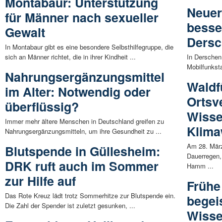
Montabaur: Unterstützung
Neuer
für Männer nach sexueller
besse
Gewalt
Ders
In Montabaur gibt es eine besondere Selbsthilfegruppe, die
sich an Männer richtet, die in ihrer Kindheit ...
In Derschen
Mobilfunkst
Nahrungsergänzungsmittel
Waldf
im Alter: Notwendig oder
Orts
überflüssig?
Wisse
Immer mehr ältere Menschen in Deutschland greifen zu
Klima
Nahrungsergänzungsmitteln, um ihre Gesundheit zu ...
Am 28. März
Blutspende in Güllesheim:
Dauerregen,
DRK ruft auch im Sommer
Hamm ...
zur Hilfe auf
Frühe
Das Rote Kreuz lädt trotz Sommerhitze zur Blutspende ein.
begeis
Die Zahl der Spender ist zuletzt gesunken, ...
Wiss