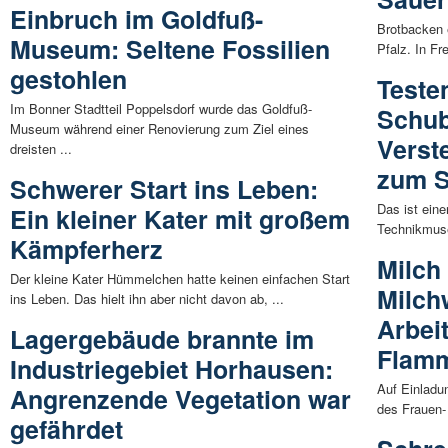
Einbruch im Goldfuß-
Brotbacken 
Museum: Seltene Fossilien
Pfalz. In Fr
gestohlen
Teste
Im Bonner Stadtteil Poppelsdorf wurde das Goldfuß-
Schub
Museum während einer Renovierung zum Ziel eines
Verst
dreisten ...
zum S
Schwerer Start ins Leben:
Das ist ein
Ein kleiner Kater mit großem
Technikmuse
Kämpferherz
Milch 
Der kleine Kater Hümmelchen hatte keinen einfachen Start
Milch
ins Leben. Das hielt ihn aber nicht davon ab, ...
Arbei
Lagergebäude brannte im
Flamm
Industriegebiet Horhausen:
Auf Einladu
Angrenzende Vegetation war
des Frauen-
gefährdet