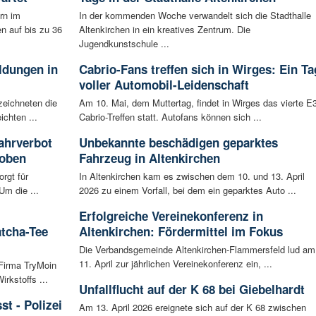
rn im
In der kommenden Woche verwandelt sich die Stadthalle
n auf bis zu 36
Altenkirchen in ein kreatives Zentrum. Die
Jugendkunstschule ...
ldungen in
Cabrio-Fans treffen sich in Wirges: Ein Ta
voller Automobil-Leidenschaft
zeichneten die
Am 10. Mai, dem Muttertag, findet in Wirges das vierte E
ichten ...
Cabrio-Treffen statt. Autofans können sich ...
ahrverbot
Unbekannte beschädigen geparktes
hoben
Fahrzeug in Altenkirchen
rgt für
In Altenkirchen kam es zwischen dem 10. und 13. April
Um die ...
2026 zu einem Vorfall, bei dem ein geparktes Auto ...
Erfolgreiche Vereinekonferenz in
atcha-Tee
Altenkirchen: Fördermittel im Fokus
Die Verbandsgemeinde Altenkirchen-Flammersfeld lud am
11. April zur jährlichen Vereinekonferenz ein, ...
 Firma TryMoin
kstoffs ...
Unfallflucht auf der K 68 bei Giebelhardt
t - Polizei
Am 13. April 2026 ereignete sich auf der K 68 zwischen