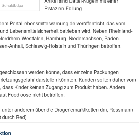
Artikel sind Dattel-Kugeln mit einer
a Schuldt/dpa
Pistazien-Füllung.
dem Portal lebensmittelwarnung.de veröffentlicht, das vom
nd Lebensmittelsicherheit betrieben wird. Neben Rheinland-
 Nordrhein-Westfalen, Hamburg, Niedersachsen, Baden-
sen-Anhalt, Schleswig-Holstein und Thüringen betroffen.
usgeschlossen werden könne, dass einzelne Packungen
erletzungsgefahr darstellen könnten. Kunden sollten daher vom
n, dass Kinder keinen Zugang zum Produkt haben. Andere
ut Foodloose nicht betroffen.
 unter anderem über die Drogeriemarktketten dm, Rossmann
t durch Red)
ktion