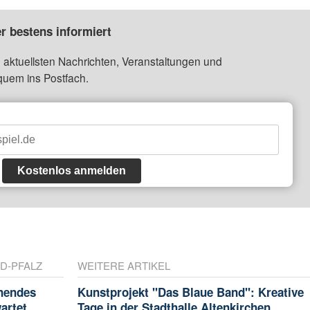
r bestens informiert
 aktuellsten Nachrichten, Veranstaltungen und
quem ins Postfach.
Kostenlos anmelden
D-PFALZ
WEITERE ARTIKEL
nnendes
Kunstprojekt "Das Blaue Band": Kreative
artet
Tage in der Stadthalle Altenkirchen