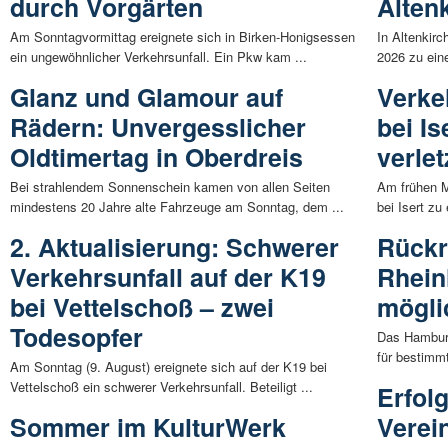
durch Vorgärten
Alten
Am Sonntagvormittag ereignete sich in Birken-Honigsessen
In Altenkir
ein ungewöhnlicher Verkehrsunfall. Ein Pkw kam ...
2026 zu eine
Glanz und Glamour auf
Verke
Rädern: Unvergesslicher
bei Is
Oldtimertag in Oberdreis
verlet
Bei strahlendem Sonnenschein kamen von allen Seiten
Am frühen 
mindestens 20 Jahre alte Fahrzeuge am Sonntag, dem ...
bei Isert zu
2. Aktualisierung: Schwerer
Rückr
Verkehrsunfall auf der K19
Rhein
bei Vettelschoß – zwei
mögli
Todesopfer
Das Hambur
für bestimmt
Am Sonntag (9. August) ereignete sich auf der K19 bei
Vettelschoß ein schwerer Verkehrsunfall. Beteiligt ...
Erfol
Sommer im KulturWerk
Verei