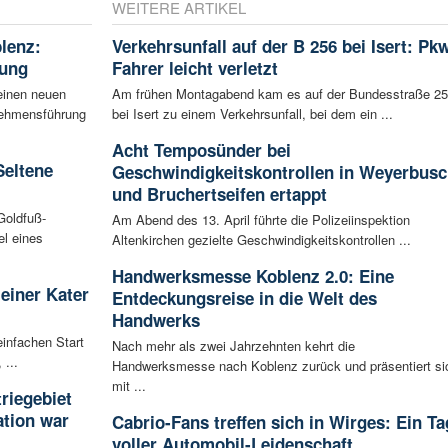
WEITERE ARTIKEL
blenz:
Verkehrsunfall auf der B 256 bei Isert: Pk
rung
Fahrer leicht verletzt
einen neuen
Am frühen Montagabend kam es auf der Bundesstraße 2
rnehmensführung
bei Isert zu einem Verkehrsunfall, bei dem ein ...
Acht Temposünder bei
Seltene
Geschwindigkeitskontrollen in Weyerbusc
und Bruchertseifen ertappt
Goldfuß-
Am Abend des 13. April führte die Polizeiinspektion
l eines
Altenkirchen gezielte Geschwindigkeitskontrollen ...
Handwerksmesse Koblenz 2.0: Eine
leiner Kater
Entdeckungsreise in die Welt des
Handwerks
infachen Start
Nach mehr als zwei Jahrzehnten kehrt die
 ...
Handwerksmesse nach Koblenz zurück und präsentiert si
mit ...
riegebiet
tion war
Cabrio-Fans treffen sich in Wirges: Ein Ta
voller Automobil-Leidenschaft