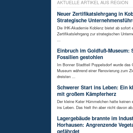
AKTUELLE ARTIKEL AUS REGION
Neuer Zertifikatslehrgang in Ko
Strategische Unternehmensfüh
Die IHK-Akademie Koblenz bietet ab sofort 
Zertifikatslehrgang zur strategischen Unte
...
Einbruch im Goldfuß-Museum: 
Fossilien gestohlen
Im Bonner Stadtteil Poppelsdorf wurde das 
Museum während einer Renovierung zum Zie
dreisten ...
Schwerer Start ins Leben: Ein k
mit großem Kämpferherz
Der kleine Kater Hümmelchen hatte keinen e
ins Leben. Das hielt ihn aber nicht davon ab,
Lagergebäude brannte im Indust
Horhausen: Angrenzende Vegeta
gefährdet