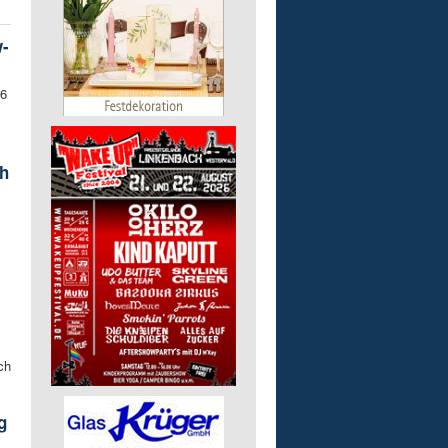
w-
56
h
ch
g