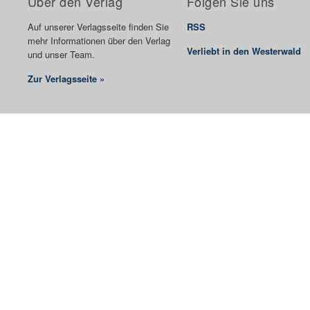
Über den Verlag
Folgen Sie uns
Auf unserer Verlagsseite finden Sie
RSS
mehr Informationen über den Verlag
Verliebt in den Westerwald
und unser Team.
Zur Verlagsseite »