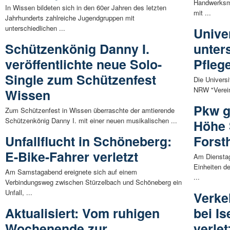
Handwerksme
In Wissen bildeten sich in den 60er Jahren des letzten
mit ...
Jahrhunderts zahlreiche Jugendgruppen mit
unterschiedlichen ...
Unive
Schützenkönig Danny I.
unter
veröffentlichte neue Solo-
Pfleg
Single zum Schützenfest
Die Univers
NRW "Vereinb
Wissen
Pkw g
Zum Schützenfest in Wissen überraschte der amtierende
Schützenkönig Danny I. mit einer neuen musikalischen ...
Höhe 
Unfallflucht in Schöneberg:
Forst
E-Bike-Fahrer verletzt
Am Dienstag
Einheiten d
Am Samstagabend ereignete sich auf einem
...
Verbindungsweg zwischen Stürzelbach und Schöneberg ein
Unfall, ...
Verke
Aktualisiert: Vom ruhigen
bei Is
Wochenende zur
verlet