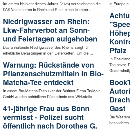
Im ersten Halbjahr dieses Jahres (2026) verzeichneten die
in Europa au
DAK-Versicherten in Rheinland-Pfalz einen leichten ...
Achtun
Niedrigwasser am Rhein:
"Spee
Lkw-Fahrverbot an Sonn-
Höhep
und Feiertagen aufgehoben
Kontr
Das anhaltende Niedrigwasser des Rheins sorgt für
Pfalz
erhebliche Belastungen in den Lieferketten. Um die ...
In Rheinlan
Warnung: Rückstände von
Tag bevor. D
Geschwindigk
Pflanzenschutzmitteln in Bio-
Matcha-Tee entdeckt
BookT
Autor
In einem Bio-Matcha-Teepulver der Berliner Firma TryMoin
GmbH wurden schädliche Rückstände des Wirkstoffs ...
Drach
41-jährige Frau aus Bonn
Gast
vermisst - Polizei sucht
Die Westerwä
besonderes H
öffentlich nach Dorothea G.