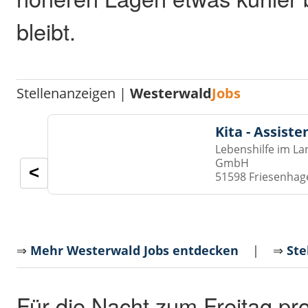
bleibt.
Stellenanzeigen |
Westerwald
Jobs
Kita - Assist
Lebenshilfe im La
GmbH
<
51598 Friesenhag
⇒
Mehr Westerwald Jobs entdecken
| ⇒
Ste
Für die Nacht zum Freitag pro