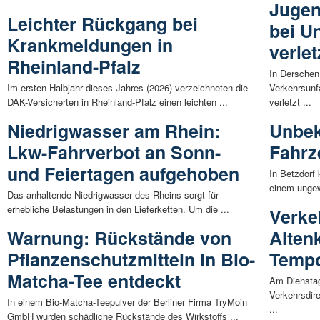
Jugen
Leichter Rückgang bei
bei U
Krankmeldungen in
verlet
Rheinland-Pfalz
In Derschen
Im ersten Halbjahr dieses Jahres (2026) verzeichneten die
Verkehrsunfa
DAK-Versicherten in Rheinland-Pfalz einen leichten ...
verletzt ...
Niedrigwasser am Rhein:
Unbek
Lkw-Fahrverbot an Sonn-
Fahrz
und Feiertagen aufgehoben
In Betzdorf
einem ungewö
Das anhaltende Niedrigwasser des Rheins sorgt für
erhebliche Belastungen in den Lieferketten. Um die ...
Verke
Warnung: Rückstände von
Alten
Pflanzenschutzmitteln in Bio-
Tempo
Matcha-Tee entdeckt
Am Dienstagv
Verkehrsdir
In einem Bio-Matcha-Teepulver der Berliner Firma TryMoin
...
GmbH wurden schädliche Rückstände des Wirkstoffs ...