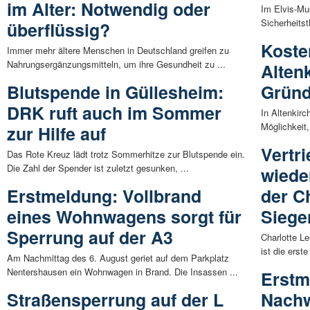
im Alter: Notwendig oder
Im Elvis-Mu
Sicherheitst
überflüssig?
Koste
Immer mehr ältere Menschen in Deutschland greifen zu
Nahrungsergänzungsmitteln, um ihre Gesundheit zu ...
Alten
Blutspende in Güllesheim:
Gründ
DRK ruft auch im Sommer
In Altenkir
Möglichkeit,
zur Hilfe auf
Vertr
Das Rote Kreuz lädt trotz Sommerhitze zur Blutspende ein.
Die Zahl der Spender ist zuletzt gesunken, ...
wiede
Erstmeldung: Vollbrand
der C
eines Wohnwagens sorgt für
Siege
Sperrung auf der A3
Charlotte L
ist die erste
Am Nachmittag des 6. August geriet auf dem Parkplatz
Nentershausen ein Wohnwagen in Brand. Die Insassen ...
Erstm
Straßensperrung auf der L
Nachw