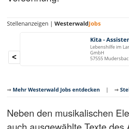
Stellenanzeigen |
Westerwald
Jobs
Kita - Assist
Lebenshilfe im La
GmbH
<
57555 Mudersba
⇒
Mehr Westerwald Jobs entdecken
| ⇒
Ste
Neben den musikalischen El
auch ausgewählte Texte des 