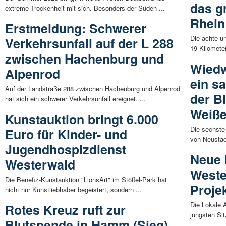
das 
extreme Trockenheit mit sich. Besonders der Süden ...
Rhein
Erstmeldung: Schwerer
Die achte u
Verkehrsunfall auf der L 288
19 Kilometer
zwischen Hachenburg und
Wiedw
Alpenrod
ein s
Auf der Landstraße 288 zwischen Hachenburg und Alpenrod
der B
hat sich ein schwerer Verkehrsunfall ereignet. ...
Weiße
Kunstauktion bringt 6.000
Die sechste
Euro für Kinder- und
von Neustadt
Jugendhospizdienst
Neue 
Westerwald
Weste
Die Benefiz-Kunstauktion "LionsArt" im Stöffel-Park hat
Proje
nicht nur Kunstliebhaber begeistert, sondern ...
Die Lokale 
Rotes Kreuz ruft zur
jüngsten Sit
Blutspende in Hamm (Sieg)