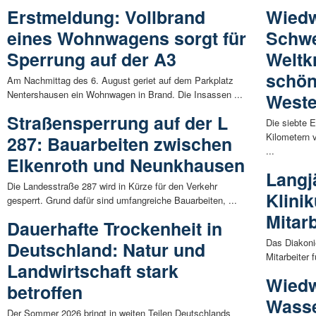
Erstmeldung: Vollbrand
Wiedw
eines Wohnwagens sorgt für
Schwe
Sperrung auf der A3
Weltk
schön
Am Nachmittag des 6. August geriet auf dem Parkplatz
Nentershausen ein Wohnwagen in Brand. Die Insassen ...
Weste
Straßensperrung auf der L
Die siebte 
Kilometern 
287: Bauarbeiten zwischen
...
Elkenroth und Neunkhausen
Langj
Die Landesstraße 287 wird in Kürze für den Verkehr
Klini
gesperrt. Grund dafür sind umfangreiche Bauarbeiten, ...
Mitarb
Dauerhafte Trockenheit in
Das Diakonie
Deutschland: Natur und
Mitarbeiter 
Landwirtschaft stark
Wiedw
betroffen
Wasse
Der Sommer 2026 bringt in weiten Teilen Deutschlands