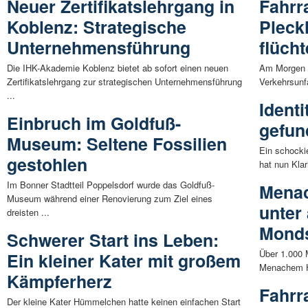
Neuer Zertifikatslehrgang in
Fahrra
Koblenz: Strategische
Pleck
Unternehmensführung
flücht
Die IHK-Akademie Koblenz bietet ab sofort einen neuen
Am Morgen d
Zertifikatslehrgang zur strategischen Unternehmensführung
Verkehrsunf
...
Ident
Einbruch im Goldfuß-
gefun
Museum: Seltene Fossilien
Ein schocki
gestohlen
hat nun Klar
Im Bonner Stadtteil Poppelsdorf wurde das Goldfuß-
Menac
Museum während einer Renovierung zum Ziel eines
unter
dreisten ...
Monds
Schwerer Start ins Leben:
Über 1.000 
Ein kleiner Kater mit großem
Menachem Ha
Kämpferherz
Fahrr
Der kleine Kater Hümmelchen hatte keinen einfachen Start