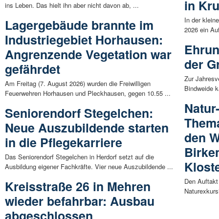
in Kr
ins Leben. Das hielt ihn aber nicht davon ab, ...
In der klein
Lagergebäude brannte im
2026 ein Auf
Industriegebiet Horhausen:
Ehrun
Angrenzende Vegetation war
der G
gefährdet
Zur Jahresv
Am Freitag (7. August 2026) wurden die Freiwilligen
Bindweide k
Feuerwehren Horhausen und Pleckhausen, gegen 10.55 ...
Natur
Seniorendorf Stegelchen:
Thema
Neue Auszubildende starten
den W
in die Pflegekarriere
Birke
Das Seniorendorf Stegelchen in Herdorf setzt auf die
Klost
Ausbildung eigener Fachkräfte. Vier neue Auszubildende ...
Den Auftakt
Kreisstraße 26 in Mehren
Naturexkursi
wieder befahrbar: Ausbau
abgeschlossen