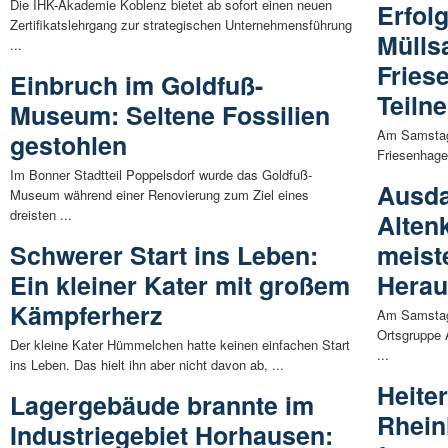
Die IHK-Akademie Koblenz bietet ab sofort einen neuen
Erfol
Zertifikatslehrgang zur strategischen Unternehmensführung
Mülls
...
Fries
Einbruch im Goldfuß-
Teiln
Museum: Seltene Fossilien
Am Samstag 
gestohlen
Friesenhage
Im Bonner Stadtteil Poppelsdorf wurde das Goldfuß-
Ausda
Museum während einer Renovierung zum Ziel eines
dreisten ...
Alten
Schwerer Start ins Leben:
meist
Ein kleiner Kater mit großem
Herau
Kämpferherz
Am Samstag 
Ortsgruppe 
Der kleine Kater Hümmelchen hatte keinen einfachen Start
...
ins Leben. Das hielt ihn aber nicht davon ab, ...
Heite
Lagergebäude brannte im
Rhein
Industriegebiet Horhausen: