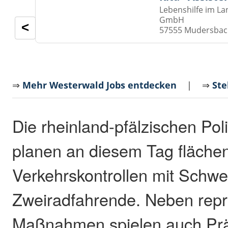
Lebenshilfe im La
GmbH
<
57555 Mudersba
⇒
Mehr Westerwald Jobs entdecken
| ⇒
Ste
Die rheinland-pfälzischen Pol
planen an diesem Tag fläch
Verkehrskontrollen mit Schwe
Zweiradfahrende. Neben repr
Maßnahmen spielen auch Pr