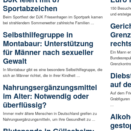
Sportabzeichen
150 Besuche
und ersteige
Beim Sportfest der DJK Friesenhagen im Sportpark kamen
bei strahlendem Sommerwetter zahlreiche Familien ...
Gerich
Selbsthilfegruppe in
Grenz
Montabaur: Unterstützung
recht
für Männer nach sexueller
Ein Mann erz
Bundesrepub
Gewalt
Grenzkontrol
In Montabaur gibt es eine besondere Selbsthilfegruppe, die
Diebs
sich an Männer richtet, die in ihrer Kindheit ...
auf d
Nahrungsergänzungsmittel
Auf dem Fri
im Alter: Notwendig oder
Grabfiguren
überflüssig?
...
Immer mehr ältere Menschen in Deutschland greifen zu
Alkoh
Nahrungsergänzungsmitteln, um ihre Gesundheit zu ...
gesto
Blutspende in Güllesheim: