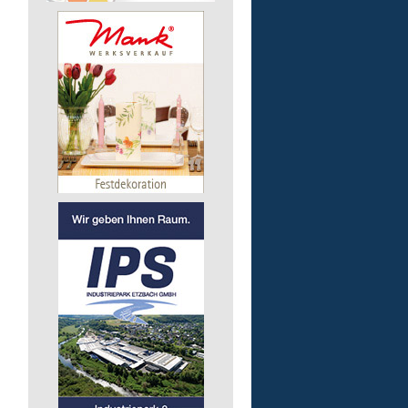
Finanz- und Lohnbuchha
(m/w/d)
Pusch AG
56242 Marienrachdorf