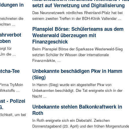
ldungen in
setzt auf Vernetzung und Digitalisierung
Das Neuronetzwerk nördliches Rheinland-Pfalz hat bei
zeichneten die
seinem zweiten Treffen in der BDH-Klinik Vallendar ...
ichten ...
Planspiel Börse: Schülerteams aus dem
ahrverbot
Westerwald überzeugen mit
hoben
Finanzgeschick
rgt für
Beim Planspiel Börse der Sparkasse Westerwald-Sieg
Um die ...
setzten Schüler ihr Wissen über internationale
Finanzmärkte, ...
atcha-Tee
Unbekannte beschädigen Pkw in Hamm
(Sieg)
 Firma TryMoin
In Hamm (Sieg) wurde ein abgestellter Pkw von
kstoffs ...
Unbekannten beschädigt. Die Tat ereignete sich in der
Nacht ...
t - Polizei
Unbekannte stehlen Balkonkraftwerk in
G.
Roth
lichkeit, um bei
In Roth ereignete sich ein Diebstahl. Zwischen
Donnerstagabend (23. April) und den frühen Morgenstund