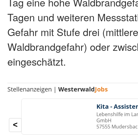
Tag eine hohe Waldbrandgef
Tagen und weiteren Messstati
Gefahr mit Stufe drei (mittler
Waldbrandgefahr) oder zwisc
eingeschätzt.
Stellenanzeigen |
Westerwald
Jobs
Kita - Assist
Lebenshilfe im La
GmbH
<
57555 Mudersba