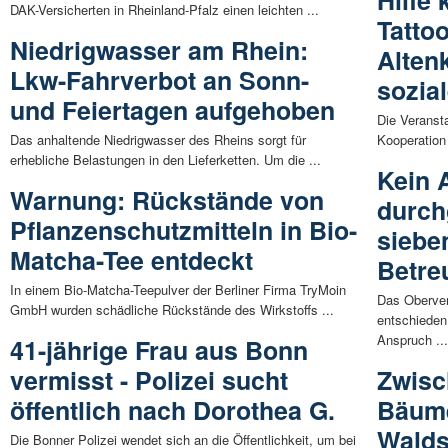
Hilfe 
DAK-Versicherten in Rheinland-Pfalz einen leichten ...
Tatto
Niedrigwasser am Rhein:
Alten
Lkw-Fahrverbot an Sonn-
sozia
und Feiertagen aufgehoben
Die Veransta
Das anhaltende Niedrigwasser des Rheins sorgt für
Kooperation 
erhebliche Belastungen in den Lieferketten. Um die ...
Kein 
Warnung: Rückstände von
durch
Pflanzenschutzmitteln in Bio-
siebe
Matcha-Tee entdeckt
Betre
In einem Bio-Matcha-Teepulver der Berliner Firma TryMoin
Das Oberver
GmbH wurden schädliche Rückstände des Wirkstoffs ...
entschieden
Anspruch ..
41-jährige Frau aus Bonn
vermisst - Polizei sucht
Zwisc
öffentlich nach Dorothea G.
Bäume
Walds
Die Bonner Polizei wendet sich an die Öffentlichkeit, um bei