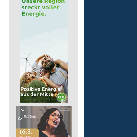
pädagogische Fachkraft
in Teilzeit
Lebenshilfe im Landkreis Altenk
GmbH
57518 Alsdorf