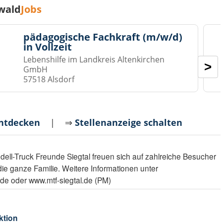
wald
Jobs
pädagogische Fachkraft (m/w/d)
in Vollzeit
Lebenshilfe im Landkreis Altenkirchen
>
GmbH
57518 Alsdorf
entdecken
| ⇒
Stellenanzeige schalten
ll-Truck Freunde Siegtal freuen sich auf zahlreiche Besucher
die ganze Familie. Weitere Informationen unter
e oder www.mtf-siegtal.de (PM)
ktion