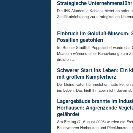
Strategische Unternehmensfüh
Die IHK-Akademie Koblenz bietet ab sofort 
Zertifikatslehrgang zur strategischen Unte
...
Einbruch im Goldfuß-Museum: 
Fossilien gestohlen
Im Bonner Stadtteil Poppelsdorf wurde das 
Museum während einer Renovierung zum Zie
dreisten ...
Schwerer Start ins Leben: Ein k
mit großem Kämpferherz
Der kleine Kater Hümmelchen hatte keinen e
ins Leben. Das hielt ihn aber nicht davon ab,
Lagergebäude brannte im Indust
Horhausen: Angrenzende Vegeta
gefährdet
Am Freitag (7. August 2026) wurden die Frei
Feuerwehren Horhausen und Pleckhausen, g