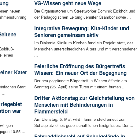
rung
VG-Wissen geht neue Wege
einen neuen
Die Organisatoren um Streetworker Dominik Eickholt und
rnehmensführung
der Pädagogischen Leitung Jennifer Czambor sowie ...
Integrative Bewegung: Kita-Kinder und
Seltene
Senioren gemeinsam aktiv
Im Diakonie Klinikum Kirchen fand ein Projekt statt, das
Goldfuß-
Menschen unterschiedlichen Alters und mit verschiedene
l eines
...
Feierliche Eröffnung des Bürgertreffs
leiner Kater
Wissen: Ein neuer Ort der Begegnung
Der neu gegründete Bürgertreff in Wissen öffnete am
infachen Start
Sonntag (26. April) seine Türen mit einem bunten ...
 ...
Dritter Aktionstag zur Gleichstellung von
riegebiet
Menschen mit Behinderungen in
tion war
Flammersfeld
Am Dienstag, 5. Mai, wird Flammersfeld erneut zum
willigen
Schauplatz eines gesellschaftlichen Ereignisses: Der ...
egen 10.55 ...
Fahrraddiebstahl auf Schulgelände in