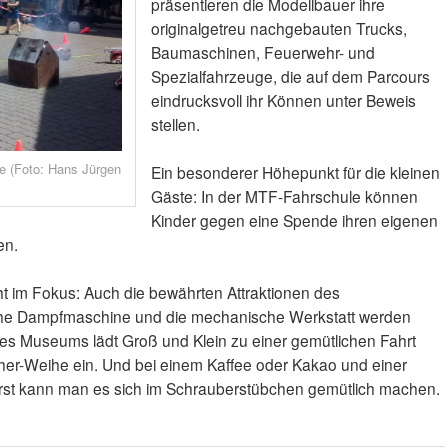
präsentieren die Modellbauer ihre
originalgetreu nachgebauten Trucks,
Baumaschinen, Feuerwehr- und
Spezialfahrzeuge, die auf dem Parcours
eindrucksvoll ihr Können unter Beweis
stellen.
ge (Foto: Hans Jürgen
Ein besonderer Höhepunkt für die kleinen
Gäste: In der MTF-Fahrschule können
Kinder gegen eine Spende ihren eigenen
en.
eht im Fokus: Auch die bewährten Attraktionen des
che Dampfmaschine und die mechanische Werkstatt werden
es Museums lädt Groß und Klein zu einer gemütlichen Fahrt
r-Weihe ein. Und bei einem Kaffee oder Kakao und einer
urst kann man es sich im Schrauberstübchen gemütlich machen.