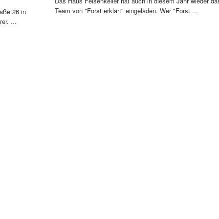
Das Haus Felsenkeller hat auch in diesem Jahr wieder da
Team von "Forst erklärt" eingeladen. Wer "Forst ...
aße 26 in
r. ...