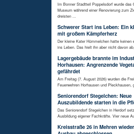
Im Bonner Stadtteil Poppelsdorf wurde das 
Museum während einer Renovierung zum Zie
dreisten ...
Schwerer Start ins Leben: Ein k
mit großem Kämpferherz
Der kleine Kater Hümmelchen hatte keinen e
ins Leben. Das hielt ihn aber nicht davon ab,
Lagergebäude brannte im Indust
Horhausen: Angrenzende Vegeta
gefährdet
Am Freitag (7. August 2026) wurden die Frei
Feuerwehren Horhausen und Pleckhausen, g
Seniorendorf Stegelchen: Neue
Auszubildende starten in die Pfl
Das Seniorendorf Stegelchen in Herdorf setz
Ausbildung eigener Fachkräfte. Vier neue Au
Kreisstraße 26 in Mehren wieder
Ausbau abgeschlossen