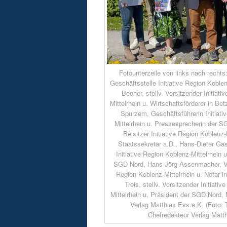
Fotounterzeile von links nach rechts
Geschäftsstelle Initiative Region Koblen
Becher, stellv. Vorsitzender Initiat
Mittelrhein u. Wirtschaftsförderer in Be
Spurzem, Geschäftsführerin Initiati
Mittelrhein u. Pressesprecherin der 
Beisitzer Initiative Region Koblenz-M
Staatssekretär a.D., Hans-Dieter Ga
Initiative Region Koblenz-Mittelrhein 
SGD Nord, Hans-Jörg Assenmacher, Vor
Region Koblenz-Mittelrhein u. Notar 
Treis, stellv. Vorsitzender Initiati
Mittelrhein u. Präsident der SGD Nord,
Verlag Matthias Ess e.K. (Foto: 
Chefredakteur Verlag Matt