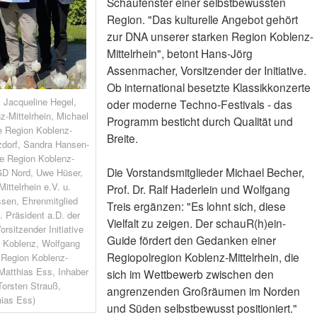
Schaufenster einer selbstbewussten
Region. "Das kulturelle Angebot gehört
zur DNA unserer starken Region Koblenz-
Mittelrhein", betont Hans-Jörg
Assenmacher, Vorsitzender der Initiative.
Ob international besetzte Klassikkonzerte
: Jacqueline Hegel,
oder moderne Techno-Festivals - das
z-Mittelrhein, Michael
Programm besticht durch Qualität und
ive Region Koblenz-
Breite.
tzdorf, Sandra Hansen-
ve Region Koblenz-
Die Vorstandsmitglieder Michael Becher,
SGD Nord, Uwe Hüser,
ittelrhein e.V. u.
Prof. Dr. Ralf Haderlein und Wolfgang
ssen, Ehrenmitglied
Treis ergänzen: "Es lohnt sich, diese
u. Präsident a.D. der
Vielfalt zu zeigen. Der schauR(h)ein-
sitzender Initiative
Guide fördert den Gedanken einer
in Koblenz, Wolfgang
Regiopolregion Koblenz-Mittelrhein, die
ve Region Koblenz-
 Matthias Ess, Inhaber
sich im Wettbewerb zwischen den
Torsten Strauß,
angrenzenden Großräumen im Norden
hias Ess)
und Süden selbstbewusst positioniert."