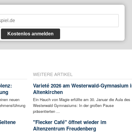
Kostenlos anmelden
WEITERE ARTIKEL
blenz:
Varieté 2026 am Westerwald-Gymnasium i
rung
Altenkirchen
einen neuen
Ein Hauch von Magie erfüllte am 30. Januar die Aula des
rnehmensführung
Westerwald Gymnasiums: In der großen Pause
präsentierten ...
Seltene
"Flecker Café" öffnet wieder im
Altenzentrum Freudenberg