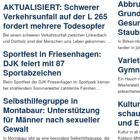
Abbru
AKTUALISIERT: Schwerer
Grund
Verkehrsunfall auf der L 265
Gesun
fordert mehrere Todesopfer
Staub
Bei einem schweren Verkehrsunfall zwischen Linkenbach
und Dürrholz sind drei Menschen ums Leben gekommen. ...
In Birken-H
fanden in jü
Sportfest in Friesenhagen:
Varie
DJK feiert mit 87
Gymna
Sportabzeichen
Ein Hauch v
Beim Sportfest der DJK Friesenhagen im Sportpark kamen
Westerwald
bei strahlendem Sommerwetter zahlreiche Familien ...
präsentierten
Selbsthilfegruppe in
Kultur
Montabaur: Unterstützung
schau
für Männer nach sexueller
und E
Gewalt
Kultur in al
In Montabaur gibt es eine besondere Selbsthilfegruppe, die
Koblenz-Mitt