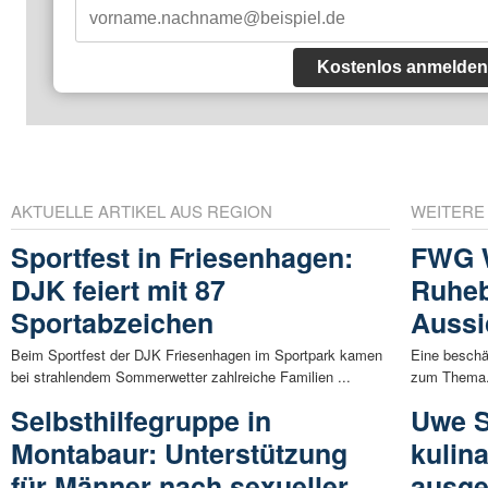
Kostenlos anmelden
AKTUELLE ARTIKEL AUS REGION
WEITERE
Sportfest in Friesenhagen:
FWG W
DJK feiert mit 87
Ruheb
Sportabzeichen
Aussi
Beim Sportfest der DJK Friesenhagen im Sportpark kamen
Eine beschä
bei strahlendem Sommerwetter zahlreiche Familien ...
zum Thema. 
Selbsthilfegruppe in
Uwe S
Montabaur: Unterstützung
kulin
für Männer nach sexueller
ausge