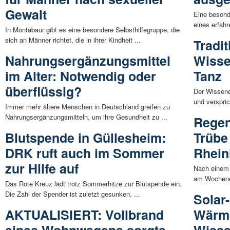
Gewalt
Eine besond
eines erfahr
In Montabaur gibt es eine besondere Selbsthilfegruppe, die
sich an Männer richtet, die in ihrer Kindheit ...
Tradit
Nahrungsergänzungsmittel
Wisse
im Alter: Notwendig oder
Tanz
überflüssig?
Der Wissene
und verspri
Immer mehr ältere Menschen in Deutschland greifen zu
Nahrungsergänzungsmitteln, um ihre Gesundheit zu ...
Regen
Blutspende in Güllesheim:
Trübe
DRK ruft auch im Sommer
Rhein
zur Hilfe auf
Nach einem 
am Wochenen
Das Rote Kreuz lädt trotz Sommerhitze zur Blutspende ein.
Die Zahl der Spender ist zuletzt gesunken, ...
Solar
AKTUALISIERT: Vollbrand
Wärme
eines Wohnwagens sorgte
Wisse