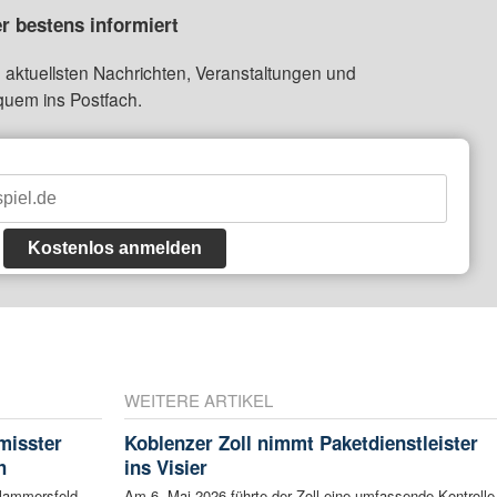
r bestens informiert
 aktuellsten Nachrichten, Veranstaltungen und
quem ins Postfach.
Kostenlos anmelden
WEITERE ARTIKEL
misster
Koblenzer Zoll nimmt Paketdienstleister
h
ins Visier
Flammersfeld
Am 6. Mai 2026 führte der Zoll eine umfassende Kontrolle