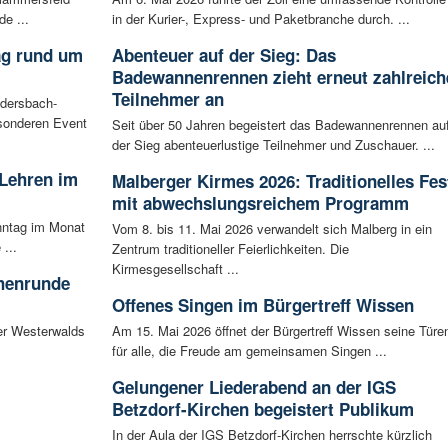
de ...
in der Kurier-, Express- und Paketbranche durch. ...
ag rund um
Abenteuer auf der Sieg: Das
Badewannenrennen zieht erneut zahlreich
Teilnehmer an
udersbach-
sonderen Event
Seit über 50 Jahren begeistert das Badewannenrennen au
der Sieg abenteuerlustige Teilnehmer und Zuschauer. ...
 Lehren im
Malberger Kirmes 2026: Traditionelles Fes
mit abwechslungsreichem Programm
nntag im Monat
Vom 8. bis 11. Mai 2026 verwandelt sich Malberg in ein
...
Zentrum traditioneller Feierlichkeiten. Die
Kirmesgesellschaft ...
chenrunde
Offenes Singen im Bürgertreff Wissen
er Westerwalds
Am 15. Mai 2026 öffnet der Bürgertreff Wissen seine Türe
für alle, die Freude am gemeinsamen Singen ...
Gelungener Liederabend an der IGS
Betzdorf-Kirchen begeistert Publikum
In der Aula der IGS Betzdorf-Kirchen herrschte kürzlich