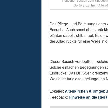
Tierischer Besuch zum Knuddeln.
Seniorenzentrum Altenki
Das Pflege- und Betreuungsteam ze
Besuchs. Auch sonst eher zurückh
blühten dabei sichtbar auf. Es en
der Alltag rückte für eine Weile in 
Dieser Besuch verdeutlicht, welch
Solche einfachen Begegnungen sc
Eindrücke. Das DRK-Seniorenzentru
Westens" für diesen gelungenen Na
Lokales:
Altenkirchen & Umgeb
Feedback:
Hinweise an die Reda