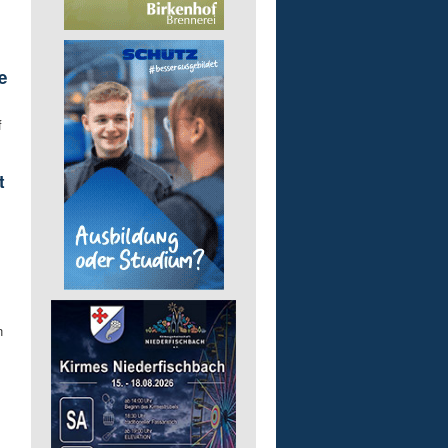
e
f
t
n