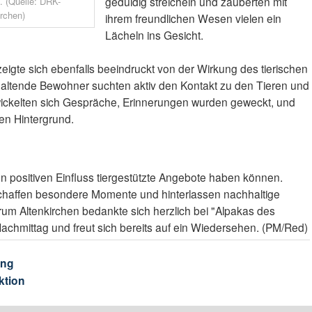
geduldig streicheln und zauberten mit
 (Quelle: DRK-
rchen)
ihrem freundlichen Wesen vielen ein
Lächeln ins Gesicht.
igte sich ebenfalls beeindruckt von der Wirkung des tierischen
altende Bewohner suchten aktiv den Kontakt zu den Tieren und
twickelten sich Gespräche, Erinnerungen wurden geweckt, und
den Hintergrund.
en positiven Einfluss tiergestützte Angebote haben können.
haffen besondere Momente und hinterlassen nachhaltige
m Altenkirchen bedankte sich herzlich bei "Alpakas des
chmittag und freut sich bereits auf ein Wiedersehen. (PM/Red)
ung
ktion