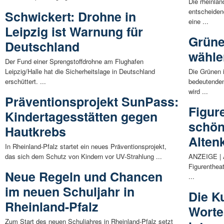
Die rheinlan
entscheide
Schwickert: Drohne in
eine ...
Leipzig ist Warnung für
Grüne
Deutschland
wähle
Der Fund einer Sprengstoffdrohne am Flughafen
Leipzig/Halle hat die Sicherheitslage in Deutschland
Die Grünen 
erschüttert. ...
bedeutenden
wird ...
Präventionsprojekt SunPass:
Figur
Kindertagesstätten gegen
schön
Hautkrebs
Alten
In Rheinland-Pfalz startet ein neues Präventionsprojekt,
das sich dem Schutz von Kindern vor UV-Strahlung ...
ANZEIGE | A
Figurenthea
Neue Regeln und Chancen
...
im neuen Schuljahr in
Die K
Rheinland-Pfalz
Worte
Zum Start des neuen Schuljahres in Rheinland-Pfalz setzt