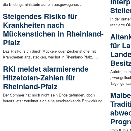
interp
die Bildungsministerin auf ein ausgewogenes ...
Stelle
Steigendes Risiko für
In der dritt
Krankheiten nach
rezitierte Ol
Mückenstichen in Rheinland-
Alten
Pfalz
für L
Das Risiko, sich durch Mücken- oder Zeckenstiche mit
Lande
Krankheiten anzustecken, wächst in Rheinland-Pfalz. ...
Besit
RKI meldet alarmierende
Aufatmen in
Hitzetoten-Zahlen für
„Evangelisc
Tagungshaus
Rheinland-Pfalz
Malbe
Der Sommer hat noch nicht sein Ende gefunden, doch
bereits jetzt zeichnet sich eine erschreckende Entwicklung
Tradit
...
abwec
Prog
Vom 8. bis 