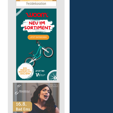
pädagogische Fachkraft
in Teilzeit
Lebenshilfe im Landkreis Altenk
GmbH
57518 Alsdorf