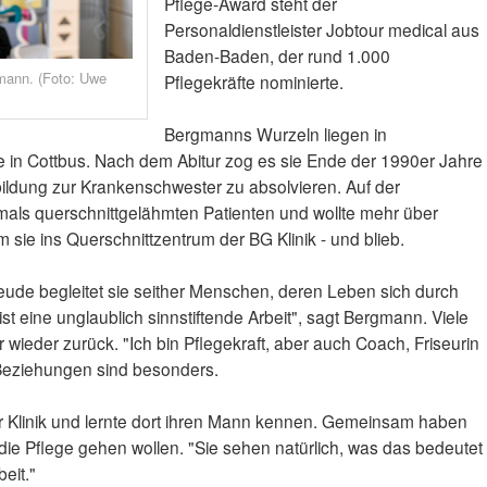
Pflege-Award steht der
Personaldienstleister Jobtour medical aus
Baden-Baden, der rund 1.000
mann. (Foto: Uwe
Pflegekräfte nominierte.
Bergmanns Wurzeln liegen in
 in Cottbus. Nach dem Abitur zog es sie Ende der 1990er Jahre
ildung zur Krankenschwester zu absolvieren. Auf der
mals querschnittgelähmten Patienten und wollte mehr über
sie ins Querschnittzentrum der BG Klinik - und blieb.
ude begleitet sie seither Menschen, deren Leben sich durch
 ist eine unglaublich sinnstiftende Arbeit", sagt Bergmann. Viele
wieder zurück. "Ich bin Pflegekraft, aber auch Coach, Friseurin
 Beziehungen sind besonders.
der Klinik und lernte dort ihren Mann kennen. Gemeinsam haben
n die Pflege gehen wollen. "Sie sehen natürlich, was das bedeutet
eit."