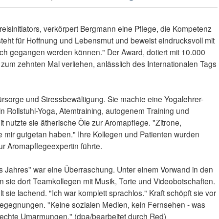
reisinitiators, verkörpert Bergmann eine Pflege, die Kompetenz
 steht für Hoffnung und Lebensmut und beweist eindrucksvoll mit
ach gegangen werden können." Der Award, dotiert mit 10.000
26 zum zehnten Mal verliehen, anlässlich des Internationalen Tags
rsorge und Stressbewältigung. Sie machte eine Yogalehrer-
 in Rollstuhl-Yoga, Atemtraining, autogenem Training und
 nutzte sie ätherische Öle zur Aromapflege. "Zitrone,
die mir gutgetan haben." Ihre Kollegen und Patienten wurden
ur Aromapflegeexpertin führte.
es Jahres" war eine Überraschung. Unter einem Vorwand in den
n sie dort Teamkollegen mit Musik, Torte und Videobotschaften.
t sie lachend. "Ich war komplett sprachlos." Kraft schöpft sie vor
Begegnungen. "Keine sozialen Medien, kein Fernsehen - was
d echte Umarmungen." (dpa/bearbeitet durch Red)