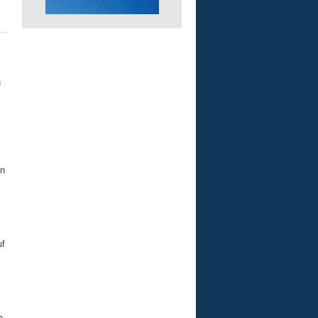
n
en
uf
e