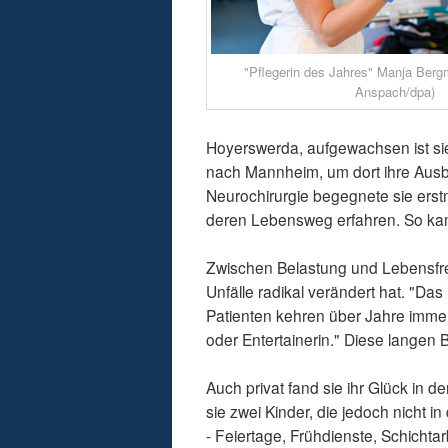
"Pflegerin des Jahres" Manja Berg
Anspach/dpa)
Hoyerswerda, aufgewachsen ist sie
nach Mannheim, um dort ihre Ausb
Neurochirurgie begegnete sie erst
deren Lebensweg erfahren. So kam 
Zwischen Belastung und Lebensfre
Unfälle radikal verändert hat. "Das
Patienten kehren über Jahre immer 
oder Entertainerin." Diese langen
Auch privat fand sie ihr Glück in 
sie zwei Kinder, die jedoch nicht i
- Feiertage, Frühdienste, Schichtarb