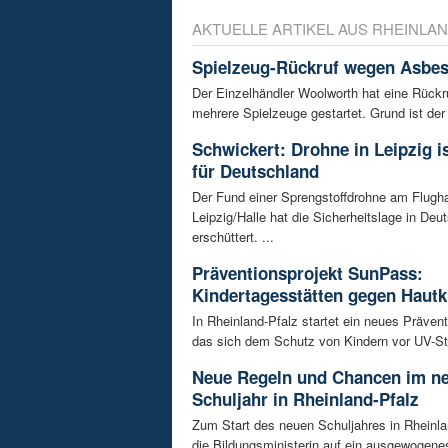
AKTUELLE ARTIKEL AUS RHEINLAN
Spielzeug-Rückruf wegen Asbes
Der Einzelhändler Woolworth hat eine Rückru
mehrere Spielzeuge gestartet. Grund ist der 
Schwickert: Drohne in Leipzig 
für Deutschland
Der Fund einer Sprengstoffdrohne am Flugh
Leipzig/Halle hat die Sicherheitslage in Deu
erschüttert. ...
Präventionsprojekt SunPass:
Kindertagesstätten gegen Hautk
In Rheinland-Pfalz startet ein neues Prävent
das sich dem Schutz von Kindern vor UV-Str
Neue Regeln und Chancen im n
Schuljahr in Rheinland-Pfalz
Zum Start des neuen Schuljahres in Rheinla
die Bildungsministerin auf ein ausgewogenes