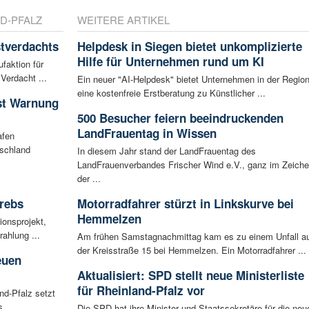
D-PFALZ
WEITERE ARTIKEL
tverdachts
Helpdesk in Siegen bietet unkomplizierte
Hilfe für Unternehmen rund um KI
faktion für
Verdacht ...
Ein neuer "AI-Helpdesk" bietet Unternehmen in der Regio
eine kostenfreie Erstberatung zu Künstlicher ...
ist Warnung
500 Besucher feiern beeindruckenden
LandFrauentag in Wissen
afen
tschland
In diesem Jahr stand der LandFrauentag des
LandFrauenverbandes Frischer Wind e.V., ganz im Zeich
der ...
rebs
Motorradfahrer stürzt in Linkskurve bei
Hemmelzen
ionsprojekt,
ahlung ...
Am frühen Samstagnachmittag kam es zu einem Unfall a
der Kreisstraße 15 bei Hemmelzen. Ein Motorradfahrer ...
euen
Aktualisiert: SPD stellt neue Ministerliste
für Rheinland-Pfalz vor
nd-Pfalz setzt
 ...
Die SPD hat ihre Minister und Staatssekretäre für die neu