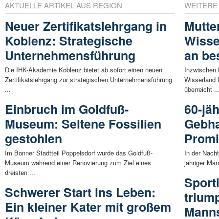
AKTUELLE ARTIKEL AUS REGION
WEITERE
Neuer Zertifikatslehrgang in
Mutte
Koblenz: Strategische
Wisse
Unternehmensführung
an be
Die IHK-Akademie Koblenz bietet ab sofort einen neuen
Inzwischen 
Zertifikatslehrgang zur strategischen Unternehmensführung
Wisserland f
...
überreicht ..
Einbruch im Goldfuß-
60-jäh
Museum: Seltene Fossilien
Gebha
gestohlen
Promi
Im Bonner Stadtteil Poppelsdorf wurde das Goldfuß-
In der Nach
Museum während einer Renovierung zum Ziel eines
jähriger Man
dreisten ...
Sport
Schwerer Start ins Leben:
triump
Ein kleiner Kater mit großem
Manns