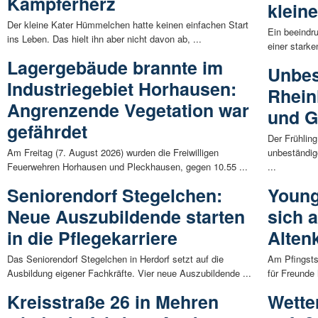
Kämpferherz
klein
Der kleine Kater Hümmelchen hatte keinen einfachen Start
Ein beeindr
ins Leben. Das hielt ihn aber nicht davon ab, ...
einer starke
Lagergebäude brannte im
Unbes
Industriegebiet Horhausen:
Rhein
Angrenzende Vegetation war
und G
gefährdet
Der Frühling
Am Freitag (7. August 2026) wurden die Freiwilligen
unbeständig
Feuerwehren Horhausen und Pleckhausen, gegen 10.55 ...
...
Seniorendorf Stegelchen:
Young
Neue Auszubildende starten
sich a
in die Pflegekarriere
Alten
Das Seniorendorf Stegelchen in Herdorf setzt auf die
Am Pfingsts
Ausbildung eigener Fachkräfte. Vier neue Auszubildende ...
für Freunde 
Kreisstraße 26 in Mehren
Wetter