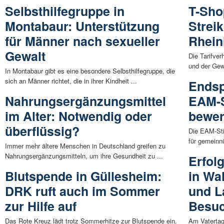
Selbsthilfegruppe in
T-Sho
Montabaur: Unterstützung
Streik
für Männer nach sexueller
Rhein
Gewalt
Die Tarifve
und der Gewe
In Montabaur gibt es eine besondere Selbsthilfegruppe, die
sich an Männer richtet, die in ihrer Kindheit ...
Endsp
Nahrungsergänzungsmittel
EAM-S
im Alter: Notwendig oder
bewer
überflüssig?
Die EAM-Sti
für gemeinnü
Immer mehr ältere Menschen in Deutschland greifen zu
Nahrungsergänzungsmitteln, um ihre Gesundheit zu ...
Erfol
Blutspende in Güllesheim:
in Wa
DRK ruft auch im Sommer
und L
zur Hilfe auf
Besu
Das Rote Kreuz lädt trotz Sommerhitze zur Blutspende ein.
Am Vatertag