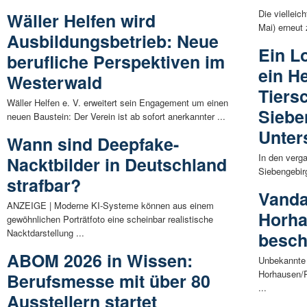
Die vielleic
Wäller Helfen wird
Mai) erneut
Ausbildungsbetrieb: Neue
Ein L
berufliche Perspektiven im
ein He
Westerwald
Tiers
Wäller Helfen e. V. erweitert sein Engagement um einen
Siebe
neuen Baustein: Der Verein ist ab sofort anerkannter ...
Unter
Wann sind Deepfake-
In den verg
Nacktbilder in Deutschland
Siebengebirg
strafbar?
Vanda
ANZEIGE | Moderne KI-Systeme können aus einem
Horha
gewöhnlichen Porträtfoto eine scheinbar realistische
Nacktdarstellung ...
besch
ABOM 2026 in Wissen:
Unbekannte 
Horhausen/P
Berufsmesse mit über 80
...
Ausstellern startet