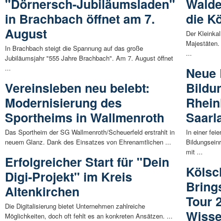
"Dörnersch-Jubiläumsladen"
Walde
in Brachbach öffnet am 7.
die K
August
Der Kleinka
Majestäten.
In Brachbach steigt die Spannung auf das große
...
Jubiläumsjahr "555 Jahre Brachbach". Am 7. August öffnet
...
Neue 
Vereinsleben neu belebt:
Bildu
Modernisierung des
Rhein
Sportheims in Wallmenroth
Saarl
Das Sportheim der SG Wallmenroth/Scheuerfeld erstrahlt in
In einer fei
neuem Glanz. Dank des Einsatzes von Ehrenamtlichen ...
Bildungsein
mit ...
Erfolgreicher Start für "Dein
Kölsc
Digi-Projekt" im Kreis
Bring
Altenkirchen
Tour 
Die Digitalisierung bietet Unternehmen zahlreiche
Wiss
Möglichkeiten, doch oft fehlt es an konkreten Ansätzen. ...