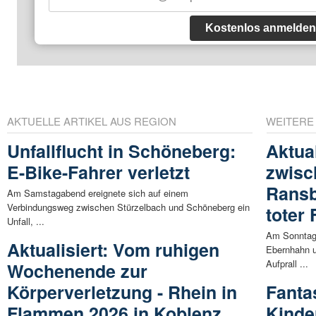
Kostenlos anmelden
AKTUELLE ARTIKEL AUS REGION
WEITERE
Unfallflucht in Schöneberg:
Aktua
E-Bike-Fahrer verletzt
zwisc
Rans
Am Samstagabend ereignete sich auf einem
Verbindungsweg zwischen Stürzelbach und Schöneberg ein
toter
Unfall, ...
Am Sonntag
Aktualisiert: Vom ruhigen
Ebernhahn 
Aufprall ...
Wochenende zur
Körperverletzung - Rhein in
Fanta
Flammen 2026 in Koblenz
Kinde