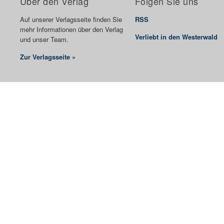
Über den Verlag
Folgen Sie uns
Auf unserer Verlagsseite finden Sie
RSS
mehr Informationen über den Verlag
Verliebt in den Westerwald
und unser Team.
Zur Verlagsseite »