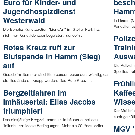
Euro für Kinder- und
besch
Jugendhospizdienst
Hamm 
Westerwald
In Hamm (Si
Vandalismus
Die Benefiz-Kunstauktion "LionsArt" im Stöffel-Park hat
nicht nur Kunstliebhaber begeistert, sondern ...
Polize
Rotes Kreuz ruft zur
Traini
Blutspende in Hamm (Sieg)
Auswa
auf
Die Polizei 
Sporttesttra
Gerade im Sommer sind Blutspenden besonders wichtig, da
die Bestände oft knapp werden. Das Rote Kreuz ...
Frühl
Bergzeitfahren im
Kaffe
Imhäusertal: Elias Jacobs
Wiss
triumphiert
Der Mai bri
auch gemütl
Das diesjährige Bergzeitfahren im Imhäusertal bot den
Teilnehmern ideale Bedingungen. Mehr als 20 Radsportler
MGV "
...