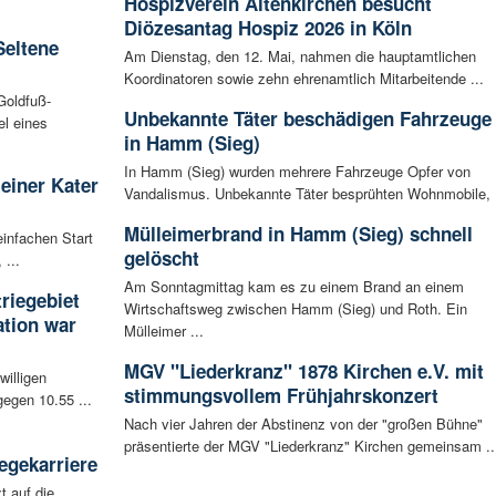
Hospizverein Altenkirchen besucht
Diözesantag Hospiz 2026 in Köln
Seltene
Am Dienstag, den 12. Mai, nahmen die hauptamtlichen
Koordinatoren sowie zehn ehrenamtlich Mitarbeitende ...
Goldfuß-
Unbekannte Täter beschädigen Fahrzeuge
l eines
in Hamm (Sieg)
In Hamm (Sieg) wurden mehrere Fahrzeuge Opfer von
leiner Kater
Vandalismus. Unbekannte Täter besprühten Wohnmobile, .
Mülleimerbrand in Hamm (Sieg) schnell
infachen Start
gelöscht
 ...
Am Sonntagmittag kam es zu einem Brand an einem
riegebiet
Wirtschaftsweg zwischen Hamm (Sieg) und Roth. Ein
tion war
Mülleimer ...
MGV "Liederkranz" 1878 Kirchen e.V. mit
willigen
stimmungsvollem Frühjahrskonzert
egen 10.55 ...
Nach vier Jahren der Abstinenz von der "großen Bühne"
präsentierte der MGV "Liederkranz" Kirchen gemeinsam ..
egekarriere
t auf die