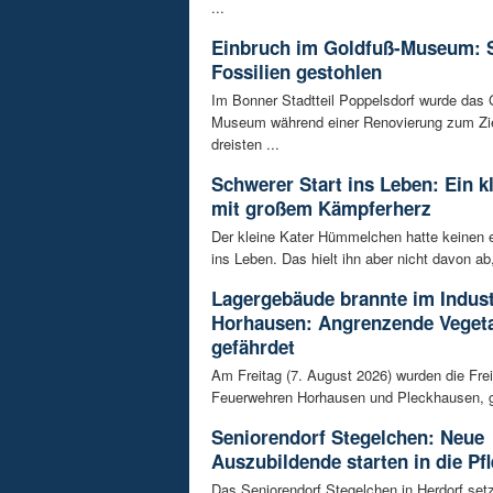
...
Einbruch im Goldfuß-Museum: 
Fossilien gestohlen
Im Bonner Stadtteil Poppelsdorf wurde das 
Museum während einer Renovierung zum Zie
dreisten ...
Schwerer Start ins Leben: Ein k
mit großem Kämpferherz
Der kleine Kater Hümmelchen hatte keinen e
ins Leben. Das hielt ihn aber nicht davon ab,
Lagergebäude brannte im Indust
Horhausen: Angrenzende Vegeta
gefährdet
Am Freitag (7. August 2026) wurden die Frei
Feuerwehren Horhausen und Pleckhausen, g
Seniorendorf Stegelchen: Neue
Auszubildende starten in die Pfl
Das Seniorendorf Stegelchen in Herdorf setz