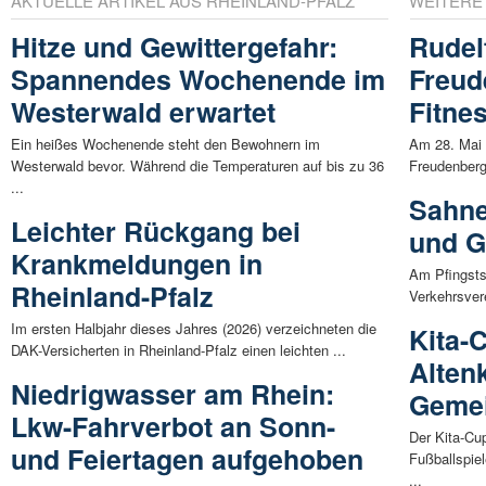
AKTUELLE ARTIKEL AUS RHEINLAND-PFALZ
WEITERE
Hitze und Gewittergefahr:
Rudel
Spannendes Wochenende im
Freud
Westerwald erwartet
Fitne
Ein heißes Wochenende steht den Bewohnern im
Am 28. Mai 
Westerwald bevor. Während die Temperaturen auf bis zu 36
Freudenberg 
...
Sahne
Leichter Rückgang bei
und G
Krankmeldungen in
Am Pfingsts
Rheinland-Pfalz
Verkehrsver
Im ersten Halbjahr dieses Jahres (2026) verzeichneten die
Kita-
DAK-Versicherten in Rheinland-Pfalz einen leichten ...
Alten
Niedrigwasser am Rhein:
Gemei
Lkw-Fahrverbot an Sonn-
Der Kita-Cu
und Feiertagen aufgehoben
Fußballspie
...