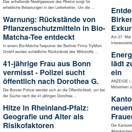
Das anhaltende Niedrigwasser des Rheins sorgt für
erhebliche Belastungen in den Lieferketten. Um die ...
Entde
Warnung: Rückstände von
Birke
Pflanzenschutzmitteln in Bio-
Exkur
Matcha-Tee entdeckt
Am 27. Mai 
Interessierte
In einem Bio-Matcha-Teepulver der Berliner Firma TryMoin
GmbH wurden schädliche Rückstände des Wirkstoffs ...
Energ
41-jährige Frau aus Bonn
lädt 
vermisst - Polizei sucht
ein
öffentlich nach Dorothea G.
ANZEIGE | A
Mittelrhein 
Die Bonner Polizei wendet sich an die Öffentlichkeit, um bei
der Suche nach der 41-jährigen Dorothea ...
Kanto
Hitze in Rheinland-Pfalz:
neuen
Geografie und Alter als
Fraue
Risikofaktoren
Die Kantorei
Altenkirche