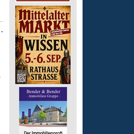
..
 -
g