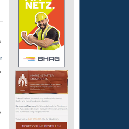
n
d
r
e
m
d