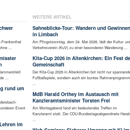
WEITERE ARTIKEL
schwer
Sahneblicke-Tour: Wandern und Gewinne
in Limbach
-Frankenthal
Am Pfingstsonntag, dem 24. Mai 2026, lädt der Kultur- un
ohne ...
Verkehrsverein (KuV) zu einer besonderen Wanderung ...
misster
Kita-Cup 2026 in Altenkirchen: Ein Fest de
h
Gemeinschaft
Flammersfeld
Der Kita-Cup 2026 in Altenkirchen bot nicht nur spannend
de ...
Fußballspiele, sondern auch ein buntes Rahmenprogram
...
ag rund um
MdB Harald Orthey im Austausch mit
Kanzleramtsminister Torsten Frei
udersbach-
sonderen Event
Am Montagabend fand ein bedeutendes Treffen im
Kanzleramt statt. Der CDU-Bundestagsabgeordnete Haral
...
 Lehren im
Web-Seminar: Sicherer Umgang mit KI im