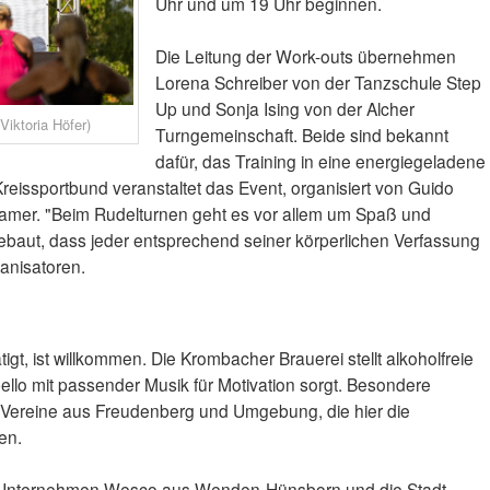
Uhr und um 19 Uhr beginnen.
Die Leitung der Work-outs übernehmen
Lorena Schreiber von der Tanzschule Step
Up und Sonja Ising von der Alcher
Viktoria Höfer)
Turngemeinschaft. Beide sind bekannt
dafür, das Training in eine energiegeladene
reissportbund veranstaltet das Event, organisiert von Guido
Cramer. "Beim Rudelturnen geht es vor allem um Spaß und
gebaut, dass jeder entsprechend seiner körperlichen Verfassung
anisatoren.
tigt, ist willkommen. Die Krombacher Brauerei stellt alkoholfreie
ello mit passender Musik für Motivation sorgt. Besondere
 Vereine aus Freudenberg und Umgebung, die hier die
en.
 Unternehmen Wesco aus Wenden-Hünsborn und die Stadt