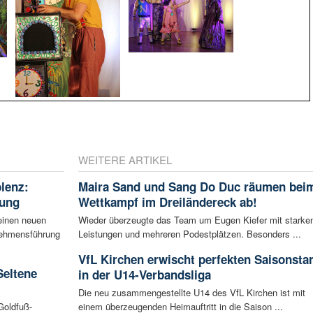
WEITERE ARTIKEL
blenz:
Maira Sand und Sang Do Duc räumen bei
rung
Wettkampf im Dreiländereck ab!
einen neuen
Wieder überzeugte das Team um Eugen Kiefer mit starke
rnehmensführung
Leistungen und mehreren Podestplätzen. Besonders ...
VfL Kirchen erwischt perfekten Saisonstar
Seltene
in der U14-Verbandsliga
Die neu zusammengestellte U14 des VfL Kirchen ist mit
Goldfuß-
einem überzeugenden Heimauftritt in die Saison ...