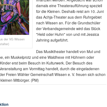
damals eine Theateraufführung speziell
für die Kleinen. Deshalb reist am 10. Juni
das Achja-Theater aus dem Ruhrgebiet
nach Wissen an. Für die Grundschüler
der Verbandsgemeinde wird das Stück
"Held oder Huhn" von und mit Jessica
aus der VG Wissen
Jahning aufgeführt.
talter)
Das Musiktheater handelt von Mut und
ne, ein Muskelprotz und eine Waldhexe mit Hühnern oder
 Kinder erst beim Besuch im Kulturwerk. Der Besuch des
 Veranstaltung am Vormittag handelt, durch die eingeladenen
r der Freien Wähler Gemeinschaft Wissen e. V. freuen sich schon
kleinen Mitbürger. (PM)
ktion