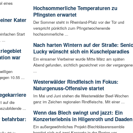
l eines
Hochsommerliche Temperaturen zu
Pfingsten erwartet
leiner Kater
Der Sommer steht in Rheinland-Pfalz vor der Tür und
verspricht pünktlich zum Pfingstwochenende
infachen Start
hochsommerliche ...
 ...
Nach harten Wintern auf der Straße: Seni
riegebiet
Lucky wünscht sich ein Kuschelparadies
tion war
Ein einsamer Vierbeiner wurde Mitte März am späten
Abend gefunden, sichtlich gezeichnet von der vergangene
...
willigen
egen 10.55 ...
Westerwälder Rindfleisch im Fokus:
Naturgenuss-Offensive startet
egekarriere
Im Mai und Juni stehen die Westerwälder Beef-Wochen
ganz im Zeichen regionalen Rindfleischs. Mit einer ...
t auf die
szubildende ...
Wenn das Blech swingt und jazzt: Ein
 befahrbar:
Konzerterlebnis in Hilgenroth und Daaden
Ein außergewöhnliches Projekt-Blechbläserensemble
bereitet sich auf zwei Konzerte in der Region vor. ...