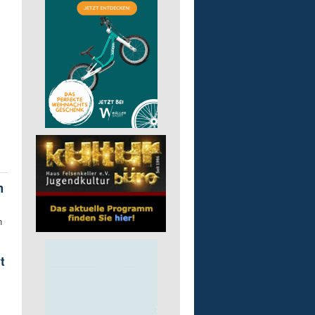
m
n
t