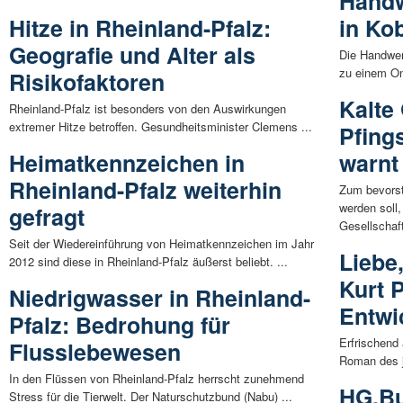
Handw
Hitze in Rheinland-Pfalz:
in Ko
Geografie und Alter als
Die Handwer
zu einem Onl
Risikofaktoren
Kalte
Rheinland-Pfalz ist besonders von den Auswirkungen
extremer Hitze betroffen. Gesundheitsminister Clemens ...
Pfing
Heimatkennzeichen in
warnt
Rheinland-Pfalz weiterhin
Zum bevorst
werden soll
gefragt
Gesellschaft
Seit der Wiedereinführung von Heimatkennzeichen im Jahr
Liebe
2012 sind diese in Rheinland-Pfalz äußerst beliebt. ...
Kurt P
Niedrigwasser in Rheinland-
Entwi
Pfalz: Bedrohung für
Erfrischend 
Flusslebewesen
Roman des j
In den Flüssen von Rheinland-Pfalz herrscht zunehmend
HG.Bu
Stress für die Tierwelt. Der Naturschutzbund (Nabu) ...