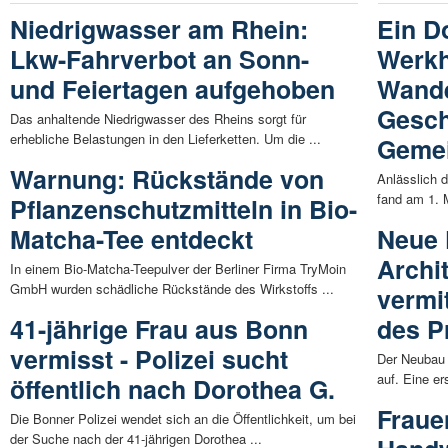
Niedrigwasser am Rhein:
Ein Do
Lkw-Fahrverbot an Sonn-
Werkh
und Feiertagen aufgehoben
Wande
Gesch
Das anhaltende Niedrigwasser des Rheins sorgt für
erhebliche Belastungen in den Lieferketten. Um die ...
Gemei
Warnung: Rückstände von
Anlässlich 
fand am 1. 
Pflanzenschutzmitteln in Bio-
Matcha-Tee entdeckt
Neue 
Archi
In einem Bio-Matcha-Teepulver der Berliner Firma TryMoin
GmbH wurden schädliche Rückstände des Wirkstoffs ...
vermi
41-jährige Frau aus Bonn
des P
vermisst - Polizei sucht
Der Neubau 
auf. Eine er
öffentlich nach Dorothea G.
Fraue
Die Bonner Polizei wendet sich an die Öffentlichkeit, um bei
der Suche nach der 41-jährigen Dorothea ...