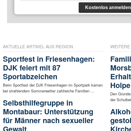
Kostenlos anmelden
AKTUELLE ARTIKEL AUS REGION
WEITERE
Sportfest in Friesenhagen:
Famil
DJK feiert mit 87
Mors
Sportabzeichen
Erhal
Holpe
Beim Sportfest der DJK Friesenhagen im Sportpark kamen
bei strahlendem Sommerwetter zahlreiche Familien ...
Den Grundsc
der Schulbe
Selbsthilfegruppe in
Montabaur: Unterstützung
Alkoh
für Männer nach sexueller
gesto
Gewalt
Kirch