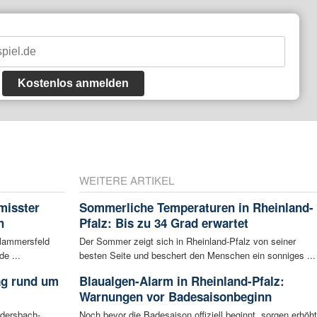
Kostenlos anmelden
WEITERE ARTIKEL
misster
Sommerliche Temperaturen in Rheinland-
h
Pfalz: Bis zu 34 Grad erwartet
Flammersfeld
Der Sommer zeigt sich in Rheinland-Pfalz von seiner
de ...
besten Seite und beschert den Menschen ein sonniges ...
ag rund um
Blaualgen-Alarm in Rheinland-Pfalz:
Warnungen vor Badesaisonbeginn
udersbach-
Noch bevor die Badesaison offiziell beginnt, sorgen erhöh