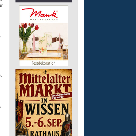
en
m
s,
u