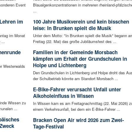
sonderen Event
Blaualgenkonzentrationen in mehreren rheinland-pfälzisch
...
 Lehren im
100 Jahre Musikverein und kein bisschen
leise: In Brunken spielt die Musik
nntag im Monat
Unter dem Motto: "In Brunken spielt die Musik" begann a
...
Freitag (22. Mai) das große Jubiläumsfest des ...
chenrunde
Familien in der Gemeinde Morsbach
kämpfen um Erhalt der Grundschulen in
Holpe und Lichtenberg
er Westerwalds
Den Grundschulen in Lichtenberg und Holpe droht das Au
der Schulbetrieb könnte am Standort Morsbach ...
E-Bike-Fahrer verursacht Unfall unter
Alkoholeinfluss in Wissen
inde Wissen zu
In Wissen kam es am Freitagnachmittag (22. Mai 2026) z
unalen ...
einem Verkehrsunfall, bei dem ein E-Bike-Fahrer ...
päisches
Bracken Open Air wird 2026 zum Zwei-
 Zweck
Tage-Festival