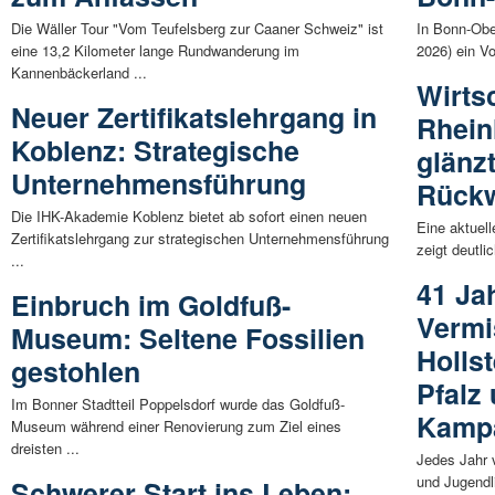
Die Wäller Tour "Vom Teufelsberg zur Caaner Schweiz" ist
In Bonn-Obe
eine 13,2 Kilometer lange Rundwanderung im
2026) ein Vor
Kannenbäckerland ...
Wirts
Neuer Zertifikatslehrgang in
Rhein
Koblenz: Strategische
glänz
Unternehmensführung
Rück
Die IHK-Akademie Koblenz bietet ab sofort einen neuen
Eine aktuell
Zertifikatslehrgang zur strategischen Unternehmensführung
zeigt deutli
...
41 Ja
Einbruch im Goldfuß-
Vermi
Museum: Seltene Fossilien
Holls
gestohlen
Pfalz
Im Bonner Stadtteil Poppelsdorf wurde das Goldfuß-
Kamp
Museum während einer Renovierung zum Ziel eines
dreisten ...
Jedes Jahr 
und Jugendli
Schwerer Start ins Leben: