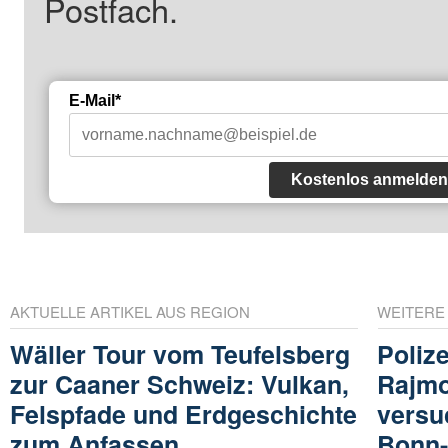
Postfach.
E-Mail*
Kostenlos anmelden
AKTUELLE ARTIKEL AUS REGION
WEITERE
Wäller Tour vom Teufelsberg
Poliz
zur Caaner Schweiz: Vulkan,
Rajmo
Felspfade und Erdgeschichte
versu
zum Anfassen
Bonn-