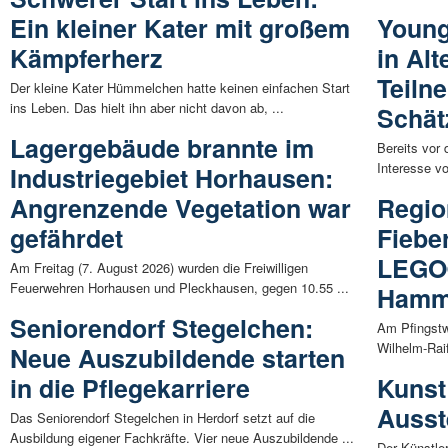
Ein kleiner Kater mit großem
Young
Kämpferherz
in Al
Teiln
Der kleine Kater Hümmelchen hatte keinen einfachen Start
ins Leben. Das hielt ihn aber nicht davon ab, ...
Schät
Lagergebäude brannte im
Bereits vor 
Interesse v
Industriegebiet Horhausen:
Angrenzende Vegetation war
Regio
gefährdet
Fiebe
LEGO®
Am Freitag (7. August 2026) wurden die Freiwilligen
Feuerwehren Horhausen und Pleckhausen, gegen 10.55 ...
Ham
Seniorendorf Stegelchen:
Am Pfingstw
Wilhelm-Rai
Neue Auszubildende starten
in die Pflegekarriere
Kunst
Ausst
Das Seniorendorf Stegelchen in Herdorf setzt auf die
Ausbildung eigener Fachkräfte. Vier neue Auszubildende ...
Der Künstle