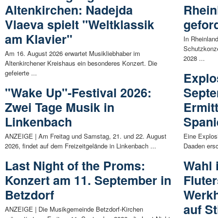
Altenkirchen: Nadejda
Rhein
Vlaeva spielt "Weltklassik
gefor
am Klavier"
In Rheinland
Schutzkonze
Am 16. August 2026 erwartet Musikliebhaber im
2028 ...
Altenkirchener Kreishaus ein besonderes Konzert. Die
gefeierte ...
Explo
"Wake Up"-Festival 2026:
Septe
Zwei Tage Musik in
Ermit
Linkenbach
Spani
ANZEIGE | Am Freitag und Samstag, 21. und 22. August
Eine Explos
2026, findet auf dem Freizeitgelände in Linkenbach ...
Daaden ersc
Last Night of the Proms:
Wahl 
Konzert am 11. September in
Flute
Betzdorf
Werkh
auf S
ANZEIGE | Die Musikgemeinde Betzdorf-Kirchen