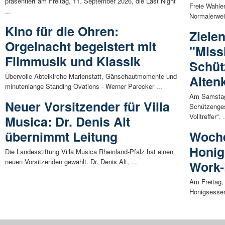
präsentiert am Freitag, 11. September 2026, die Last Night
Freie Wahle
...
Normalerwei
Kino für die Ohren:
Zielen
Orgelnacht begeistert mit
"Missi
Filmmusik und Klassik
Schüt
Übervolle Abteikirche Marienstatt, Gänsehautmomente und
Alten
minutenlange Standing Ovations - Werner Parecker ...
Am Samstag 
Neuer Vorsitzender für Villa
Schützenges
Volltreffer". .
Musica: Dr. Denis Alt
übernimmt Leitung
Woche
Honig
Die Landesstiftung Villa Musica Rheinland-Pfalz hat einen
neuen Vorsitzenden gewählt. Dr. Denis Alt, ...
Work-
Am Freitag,
Honigsessen