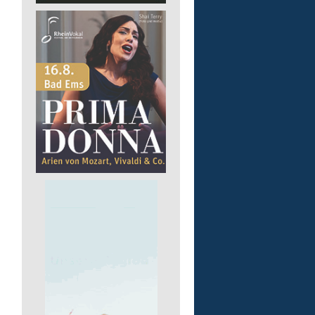
pädagogische Fachkraft
in Teilzeit
Lebenshilfe im Landkreis Altenk
GmbH
57518 Alsdorf