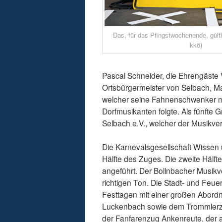
Das, für das Pfingstwochenende, gültig
kkö)
Pascal Schneider, die Ehrengäst
Ortsbürgermeister von Selbach, Ma
welcher seine Fahnenschwenker mi
Dorfmusikanten folgte. Als fünfte
Selbach e.V., welcher der Musikver
Die Karnevalsgesellschaft Wissen 
Hälfte des Zuges. Die zweite Häl
angeführt. Der Bollnbacher Musikv
richtigen Ton. Die Stadt- und Feue
Festtagen mit einer großen Abordnu
Luckenbach sowie dem Trommlerzu
der Fanfarenzug Ankenreute, der 