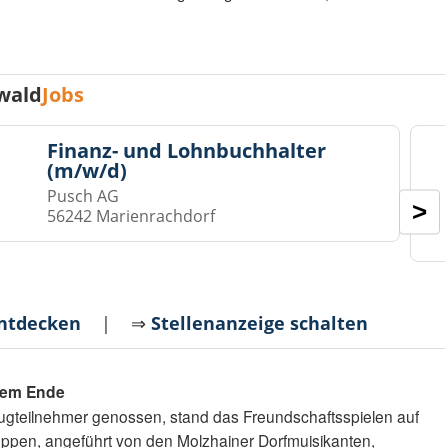
wald
Jobs
Finanz- und Lohnbuchhalter
(m/w/d)
Pusch AG
>
56242 Marienrachdorf
entdecken
| ⇒
Stellenanzeige schalten
osem Ende
Zugteilnehmer genossen, stand das Freundschaftsspielen auf
pen, angeführt von den Molzhainer Dorfmuisikanten,