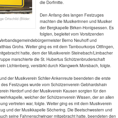
die Dorfmitte.
Den Anfang des langen Festzuges
e Ortschild (Bilder:
machten die Musikerinnen und Musiker
der Bergkapelle Birken-Honigsessen. Es
folgten, begleitet vom Vorsitzenden
e Verbandsgemeindebürgermeister Berno Neuhoff und
tthias Grohs. Weiter ging es mit dem Tambourkorps Ottfingen,
tgebracht hatte, dem der Musikverein Steinebach/Limbacher
 Gruppe marschierte die St. Hubertus Schützenbruderschaft
ein Lichtenberg, verstärkt durch Klangwerk Morsbach, folgte.
und der Musikverein Schlier-Ankenreute beendeten die erste
fte des Festzuges wurde vom Schützenverein Gebhardshain
erein Herdorf und der Musikverein Kausen sorgten für den
rwehrkapelle, welcher der Schützenverein Wissen, der an allen
ng vertreten war, folgte. Weiter ging es mit dem Musikverein
g und der Musikkapelle Söchering. Die Beetschwestern und
auch seine Fahnenschwinger mitgebracht hatte, beendeten den