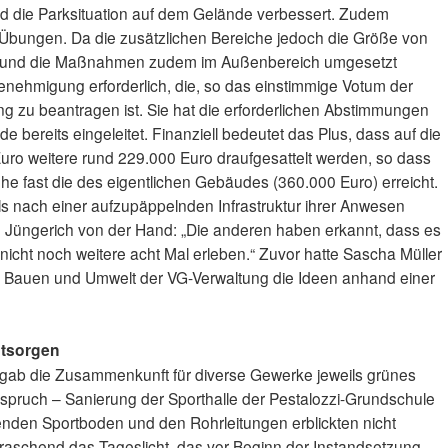
nd die Parksituation auf dem Gelände verbessert. Zudem
 Übungen. Da die zusätzlichen Bereiche jedoch die Größe von
n und die Maßnahmen zudem im Außenbereich umgesetzt
nehmigung erforderlich, die, so das einstimmige Votum der
 zu beantragen ist. Sie hat die erforderlichen Abstimmungen
 bereits eingeleitet. Finanziell bedeutet das Plus, dass auf die
ro weitere rund 229.000 Euro draufgesattelt werden, so dass
öhe fast die des eigentlichen Gebäudes (360.000 Euro) erreicht.
s nach einer aufzupäppelnden Infrastruktur ihrer Anwesen
d Jüngerich von der Hand: „Die anderen haben erkannt, dass es
 nicht noch weitere acht Mal erleben.“ Zuvor hatte Sascha Müller
tur, Bauen und Umwelt der VG-Verwaltung die Ideen anhand einer
ntsorgen
 gab die Zusammenkunft für diverse Gewerke jeweils grünes
spruch – Sanierung der Sporthalle der Pestalozzi-Grundschule
enden Sportboden und den Rohrleitungen erblickten nicht
aschend das Tageslicht, das vor Beginn der Instandsetzung