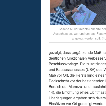
Sascha Müller (rechts) erklärte de
Ausschusses, wo rund um das Feuerw
angelegt werden soll. (Fo
gezeigt, dass „ergänzende Maßnahm
deutlichen funktionalen Verbesseru
Beschlussvorlage. Die zusätzliche
und Bauausschusses (UBA) des VG-
Mai) vor Ort, die Herstellung eine
Deckschicht vor der bestehenden F
Bereich der Alarmzu- und -ausfahr
14), die Errichtung eines Lichtma
Überlegungen ergäben sich divers
Einsätzen vor Ort gereinigt werden