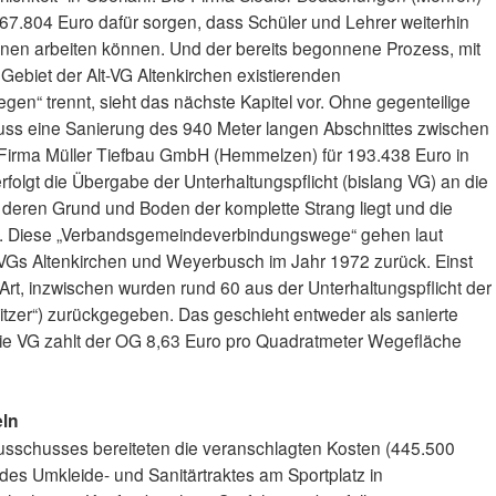
67.804 Euro dafür sorgen, dass Schüler und Lehrer weiterhin
enen arbeiten können. Und der bereits begonnene Prozess, mit
Gebiet der Alt-VG Altenkirchen existierenden
n“ trennt, sieht das nächste Kapitel vor. Ohne gegenteilige
ss eine Sanierung des 940 Meter langen Abschnittes zwischen
 Firma Müller Tiefbau GmbH (Hemmelzen) für 193.438 Euro in
 erfolgt die Übergabe der Unterhaltungspflicht (bislang VG) an die
deren Grund und Boden der komplette Strang liegt und die
ilt. Diese „Verbandsgemeindeverbindungswege“ gehen laut
 VGs Altenkirchen und Weyerbusch im Jahr 1972 zurück. Einst
Art, inzwischen wurden rund 60 aus der Unterhaltungspflicht der
itzer“) zurückgegeben. Das geschieht entweder als sanierte
die VG zahlt der OG 8,63 Euro pro Quadratmeter Wegefläche
eln
ausschusses bereiteten die veranschlagten Kosten (445.500
des Umkleide- und Sanitärtraktes am Sportplatz in