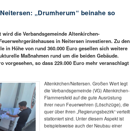
Neitersen: „Drumherum“ beinahe so
t wird die Verbandsgemeinde Altenkirchen-
Feuerwehrgerätehauses in Neitersen investieren. Zu den
le in Höhe von rund 360.000 Euro gesellen sich weitere
trukturelle Maßnahmen rund um die beiden Gebäude.
ro vorgesehen, so dass 229.000 Euro mehr veranschlagt
Altenkirchen/Neitersen. Großen Wert legt
die Verbandsgemeinde (VG) Altenkirchen-
Flammersfeld auf die gute Ausrüstung
ihrer neun Feuerwehren (Löschzüge), die
quer über ihren „Regierungsbezirk“ verteilt
stationiert sind. Unter diesem Aspekt ist
beispielsweise auch der Neubau einer