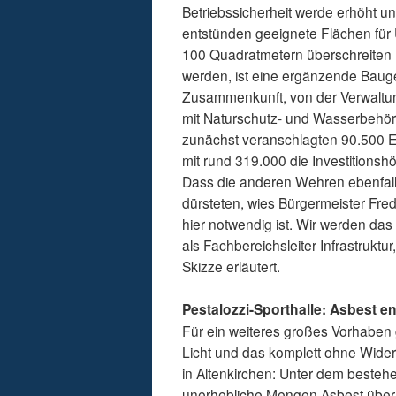
Betriebssicherheit werde erhöht u
entstünden geeignete Flächen für
100 Quadratmetern überschreite
werden, ist eine ergänzende Bauge
Zusammenkunft, von der Verwaltung
mit Naturschutz- und Wasserbehörde
zunächst veranschlagten 90.500 Eu
mit rund 319.000 die Investitionsh
Dass die anderen Wehren ebenfall
dürsteten, wies Bürgermeister Fre
hier notwendig ist. Wir werden das
als Fachbereichsleiter Infrastruk
Skizze erläutert.
Pestalozzi-Sporthalle: Asbest e
Für ein weiteres großes Vorhaben
Licht und das komplett ohne Wider
in Altenkirchen: Unter dem besteh
unerhebliche Mengen Asbest überr