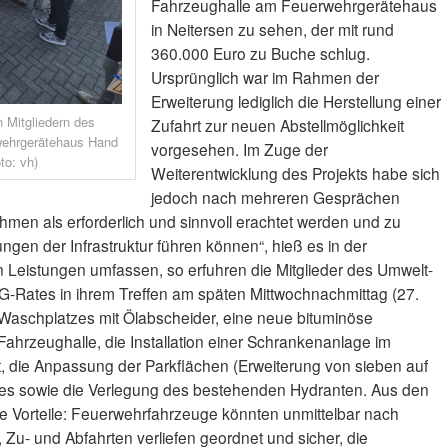
Fahrzeughalle am Feuerwehrgerätehaus
in Neitersen zu sehen, der mit rund
360.000 Euro zu Buche schlug.
Ursprünglich war im Rahmen der
Erweiterung lediglich die Herstellung einer
n Mitgliedern des
Zufahrt zur neuen Abstellmöglichkeit
ehrgerätehaus Hand
vorgesehen. Im Zuge der
to: vh)
Weiterentwicklung des Projekts habe sich
jedoch nach mehreren Gesprächen
en als erforderlich und sinnvoll erachtet werden und zu
ngen der Infrastruktur führen können“, hieß es in der
n Leistungen umfassen, so erfuhren die Mitglieder des Umwelt-
Rates in ihrem Treffen am späten Mittwochnachmittag (27.
s Waschplatzes mit Ölabscheider, eine neue bituminöse
ahrzeughalle, die Installation einer Schrankenanlage im
t, die Anpassung der Parkflächen (Erweiterung von sieben auf
stes sowie die Verlegung des bestehenden Hydranten. Aus den
e Vorteile: Feuerwehrfahrzeuge könnten unmittelbar nach
, Zu- und Abfahrten verliefen geordnet und sicher, die