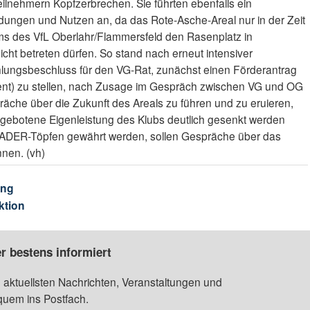
lnehmern Kopfzerbrechen. Sie führten ebenfalls ein
ungen und Nutzen an, da das Rote-Asche-Areal nur in der Zeit
ams des VfL Oberlahr/Flammersfeld den Rasenplatz in
cht betreten dürfen. So stand nach erneut intensiver
lungsbeschluss für den VG-Rat, zunächst einen Förderantrag
zent) zu stellen, nach Zusage im Gespräch zwischen VG und OG
äche über die Zukunft des Areals zu führen und zu eruieren,
angebotene Eigenleistung des Klubs deutlich gesenkt werden
EADER-Töpfen gewährt werden, sollen Gespräche über das
nen. (vh)
ung
ktion
r bestens informiert
 aktuellsten Nachrichten, Veranstaltungen und
quem ins Postfach.