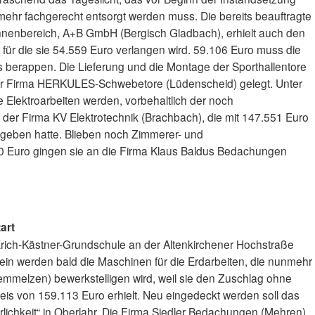
ehr fachgerecht entsorgt werden muss. Die bereits beauftragte
Innenbereich, A+B GmbH (Bergisch Gladbach), erhielt auch den
 für die sie 54.559 Euro verlangen wird. 59.106 Euro muss die
gs berappen. Die Lieferung und die Montage der Sporthallentore
er Firma HERKULES-Schwebetore (Lüdenscheid) gelegt. Unter
 Elektroarbeiten werden, vorbehaltlich der noch
er Firma KV Elektrotechnik (Brachbach), die mit 147.551 Euro
egeben hatte. Blieben noch Zimmerer- und
0 Euro gingen sie an die Firma Klaus Baldus Bedachungen
art
ich-Kästner-Grundschule an der Altenkirchener Hochstraße
in werden bald die Maschinen für die Erdarbeiten, die nunmehr
mmelzen) bewerkstelligen wird, weil sie den Zuschlag ohne
is von 159.113 Euro erhielt. Neu eingedeckt werden soll das
lichkeit“ in Oberlahr. Die Firma Siedler Bedachungen (Mehren)