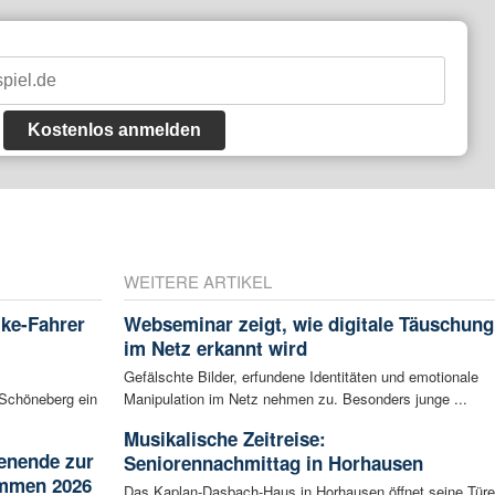
Kostenlos anmelden
WEITERE ARTIKEL
ike-Fahrer
Webseminar zeigt, wie digitale Täuschung
im Netz erkannt wird
m
Gefälschte Bilder, erfundene Identitäten und emotionale
Schöneberg ein
Manipulation im Netz nehmen zu. Besonders junge ...
Musikalische Zeitreise:
enende zur
Seniorennachmittag in Horhausen
ammen 2026
Das Kaplan-Dasbach-Haus in Horhausen öffnet seine Tür