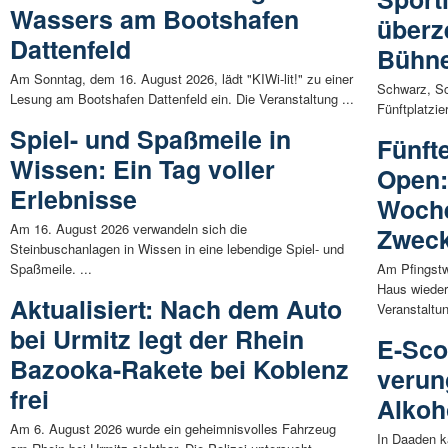
Wassers am Bootshafen
überz
Dattenfeld
Bühne
Am Sonntag, dem 16. August 2026, lädt "KIWi-lit!" zu einer
Schwarz, S
Lesung am Bootshafen Dattenfeld ein. Die Veranstaltung ...
Fünftplatzie
Spiel- und Spaßmeile in
Fünft
Wissen: Ein Tag voller
Open:
Erlebnisse
Woche
Am 16. August 2026 verwandeln sich die
Zwec
Steinbuschanlagen in Wissen in eine lebendige Spiel- und
Spaßmeile. ...
Am Pfingst
Haus wieder
Aktualisiert: Nach dem Auto
Veranstaltun
bei Urmitz legt der Rhein
E-Sco
Bazooka-Rakete bei Koblenz
verun
frei
Alkoh
Am 6. August 2026 wurde ein geheimnisvolles Fahrzeug
In Daaden k