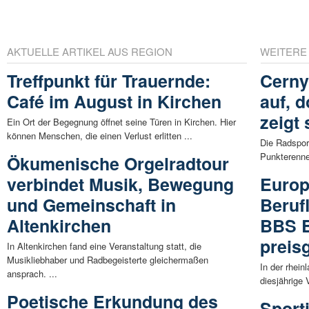
AKTUELLE ARTIKEL AUS REGION
WEITERE
Treffpunkt für Trauernde:
Cerny
Café im August in Kirchen
auf, 
zeigt 
Ein Ort der Begegnung öffnet seine Türen in Kirchen. Hier
können Menschen, die einen Verlust erlitten ...
Die Radspor
Punkterenne
Ökumenische Orgelradtour
verbindet Musik, Bewegung
Europ
und Gemeinschaft in
Beruf
Altenkirchen
BBS B
preis
In Altenkirchen fand eine Veranstaltung statt, die
Musikliebhaber und Radbegeisterte gleichermaßen
In der rhein
ansprach. ...
diesjährige 
Poetische Erkundung des
Sport