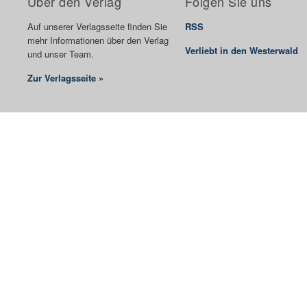
Über den Verlag
Folgen Sie uns
Auf unserer Verlagsseite finden Sie
RSS
mehr Informationen über den Verlag
Verliebt in den Westerwald
und unser Team.
Zur Verlagsseite »