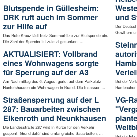
Blutspende in Güllesheim:
Weste
DRK ruft auch im Sommer
und S
zur Hilfe auf
Der Deutsch
Gewittern un
Das Rote Kreuz lädt trotz Sommerhitze zur Blutspende ein.
Die Zahl der Spender ist zuletzt gesunken, ...
Stein
AKTUALISIERT: Vollbrand
autor
eines Wohnwagens sorgte
Hamba
für Sperrung auf der A3
Verle
Am Nachmittag des 6. August geriet auf dem Parkplatz
Bei der Ver
Nentershausen ein Wohnwagen in Brand. Die Insassen ...
Hambacher S
Straßensperrung auf der L
VG-Ra
287: Bauarbeiten zwischen
"Verg
Elkenroth und Neunkhausen
plante
Weitb
Die Landesstraße 287 wird in Kürze für den Verkehr
gesperrt. Grund dafür sind umfangreiche Bauarbeiten, ...
Bei der let