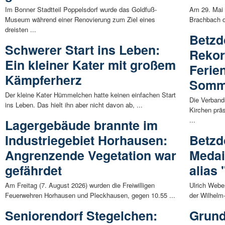
Im Bonner Stadtteil Poppelsdorf wurde das Goldfuß-
Am 29. Mai 
Museum während einer Renovierung zum Ziel eines
Brachbach di
dreisten ...
Betzd
Schwerer Start ins Leben:
Rekor
Ein kleiner Kater mit großem
Ferie
Kämpferherz
Somm
Der kleine Kater Hümmelchen hatte keinen einfachen Start
Die Verban
ins Leben. Das hielt ihn aber nicht davon ab, ...
Kirchen prä
...
Lagergebäude brannte im
Industriegebiet Horhausen:
Betzd
Angrenzende Vegetation war
Medai
gefährdet
alias
Am Freitag (7. August 2026) wurden die Freiwilligen
Ulrich Webe
Feuerwehren Horhausen und Pleckhausen, gegen 10.55 ...
der Wilhelm-
Seniorendorf Stegelchen:
Grund