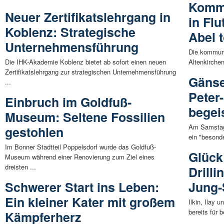
Kommu
Neuer Zertifikatslehrgang in
in Flu
Koblenz: Strategische
Abel 
Unternehmensführung
Die kommuna
Die IHK-Akademie Koblenz bietet ab sofort einen neuen
Altenkirchen
Zertifikatslehrgang zur strategischen Unternehmensführung
Gänse
...
Peter
Einbruch im Goldfuß-
begei
Museum: Seltene Fossilien
Am Samstag 
gestohlen
ein "besond
Im Bonner Stadtteil Poppelsdorf wurde das Goldfuß-
Glück
Museum während einer Renovierung zum Ziel eines
dreisten ...
Drill
Schwerer Start ins Leben:
Jung-S
Ein kleiner Kater mit großem
Ilkin, Ilay 
bereits für 
Kämpferherz