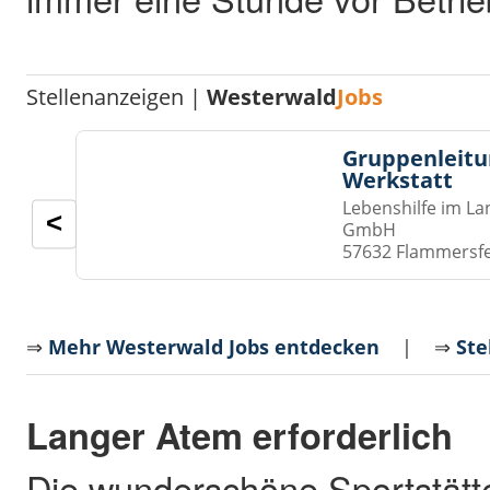
Stellenanzeigen |
Westerwald
Jobs
Gruppenleitu
Werkstatt
Lebenshilfe im La
<
GmbH
57632 Flammersf
⇒
Mehr Westerwald Jobs entdecken
| ⇒
Ste
Langer Atem erforderlich
Die wunderschöne Sportstätte